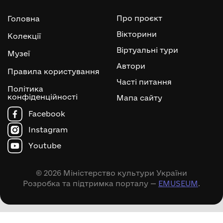
Про проєкт
Головна
Вікторини
Колекції
Віртуальні тури
Музеї
Автори
Правила користування
Часті питання
Політика
конфіденційності
Мапа сайту
Facebook
Instagram
Youtube
© 2026 Міністерство культури України
Розробка та підтримка порталу —
EMUSEUM
.