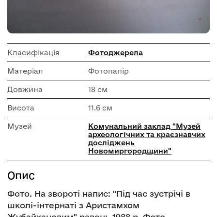
Класифікація
Фотоджерела
Матеріал
Фотопапір
Довжина
18 см
Висота
11.6 см
Музей
Комунальний заклад "Музей
археологічних та краєзнавчих
досліджень
Новомиргородщини"
Опис
Фото. На звороті напис: "Під час зустрічі в
школі-інтернаті з Аристамхом
Жубайхановим" равень 1988 р. Фото