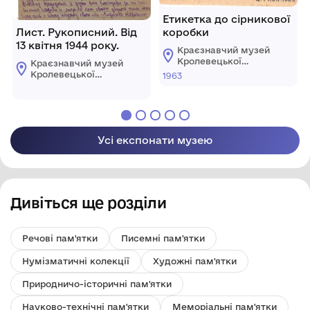
Етикетка до сірникової
Лист. Рукописний. Від
коробки
13 квітня 1944 року.
Краєзнавчий музей
Кролевецької
Краєзнавчий музей
міської ради
Кролевецької
1963
міської ради
Усі експонати музею
Дивіться ще розділи
Речові пам'ятки
Писемні пам'ятки
Нумізматичні колекції
Художні пам'ятки
Природничо-історичні пам'ятки
Науково-технічні пам'ятки
Меморіальні пам'ятки