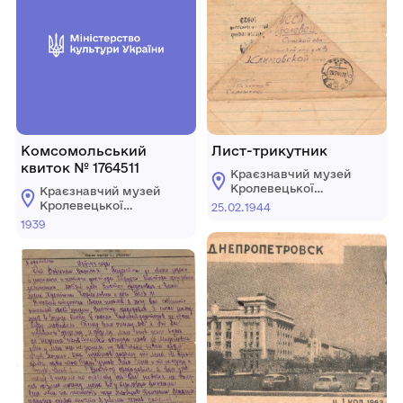
Комсомольський
Лист-трикутник
квиток № 1764511
Краєзнавчий музей
Кролевецької
Краєзнавчий музей
міської ради
Кролевецької
25.02.1944
міської ради
1939