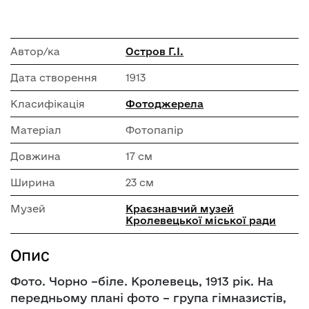
Автор/ка
Остров Г.І.
Дата створення
1913
Класифікація
Фотоджерела
Матеріал
Фотопапір
Довжина
17 см
Ширина
23 см
Музей
Краєзнавчий музей
Кролевецької міської ради
Опис
Фото. Чорно –біле. Кролевець, 1913 рік. На
передньому плані фото – група гімназистів,