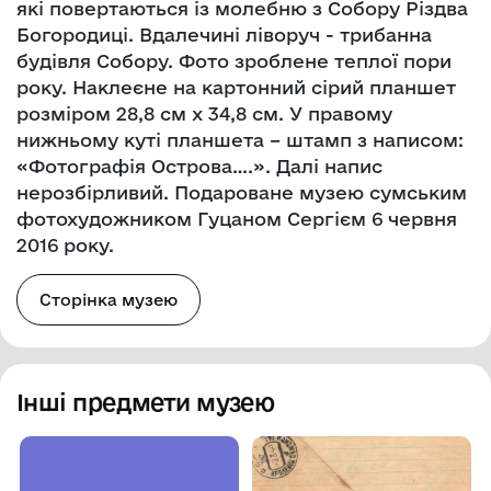
які повертаються із молебню з Собору Різдва
Богородиці. Вдалечині ліворуч - трибанна
будівля Собору. Фото зроблене теплої пори
року. Наклеєне на картонний сірий планшет
розміром 28,8 см х 34,8 см. У правому
нижньому куті планшета – штамп з написом:
«Фотографія Острова….». Далі напис
нерозбірливий. Подароване музею сумським
фотохудожником Гуцаном Сергієм 6 червня
2016 року.
Сторінка музею
Інші предмети музею