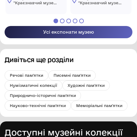
"Краєзнавчий музей
"Краєзнавчий музей
" Піщанської
" Піщанської
селищної ради
селищної ради
Усі експонати музею
Дивіться ще розділи
Речові пам'ятки
Писемні пам'ятки
Нумізматичні колекції
Художні пам'ятки
Природничо-історичні пам'ятки
Науково-технічні пам'ятки
Меморіальні пам'ятки
Доступні музейні колекції