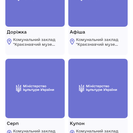
Доріжка
Афіша
Комунальний заклад
Комунальний заклад
"Краєзнавчий музей
"Краєзнавчий музей
" Піщанської
" Піщанської
селищної ради
селищної ради
Серп
Купон
Комунальний заклад
Комунальний заклад