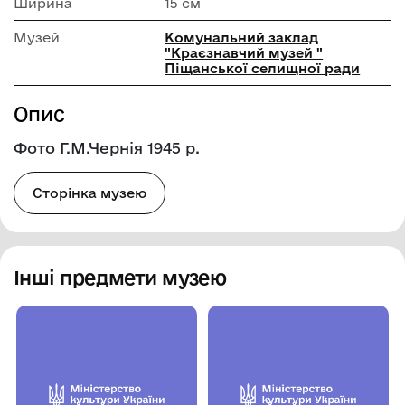
Ширина
15 см
Музей
Комунальний заклад
"Краєзнавчий музей "
Піщанської селищної ради
Опис
Фото Г.М.Чернія 1945 р.
Сторінка музею
Інші предмети музею