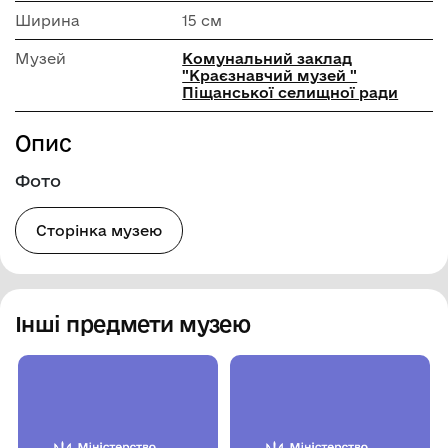
Ширина
15 см
Музей
Комунальний заклад
"Краєзнавчий музей "
Піщанської селищної ради
Опис
Фото
Сторінка музею
Інші предмети музею