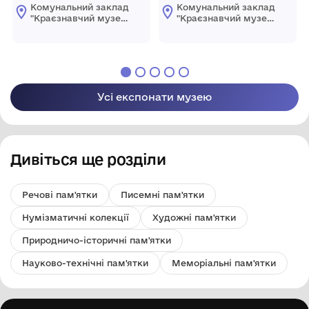
Комунальний заклад
Комунальний заклад
"Краєзнавчий музей
"Краєзнавчий музей
" Піщанської
" Піщанської
селищної ради
селищної ради
Усі експонати музею
Дивіться ще розділи
Речові пам'ятки
Писемні пам'ятки
Нумізматичні колекції
Художні пам'ятки
Природничо-історичні пам'ятки
Науково-технічні пам'ятки
Меморіальні пам'ятки