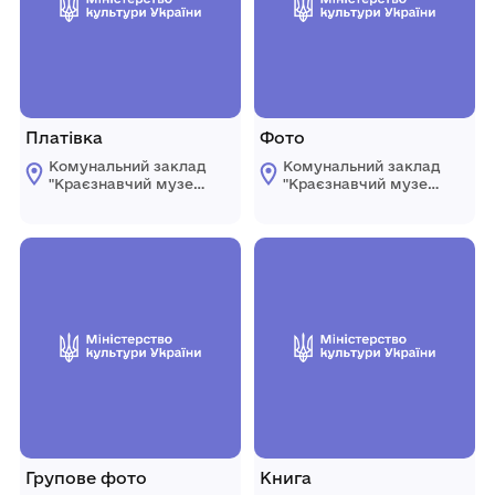
Платівка
Фото
Комунальний заклад
Комунальний заклад
"Краєзнавчий музей
"Краєзнавчий музей
" Піщанської
" Піщанської
селищної ради
селищної ради
Групове фото
Книга