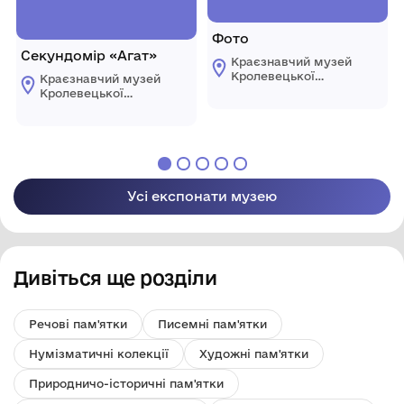
Фото
Секундомір «Агат»
Краєзнавчий музей
Кролевецької
Краєзнавчий музей
міської ради
Кролевецької
міської ради
Усі експонати музею
Дивіться ще розділи
Речові пам'ятки
Писемні пам'ятки
Нумізматичні колекції
Художні пам'ятки
Природничо-історичні пам'ятки