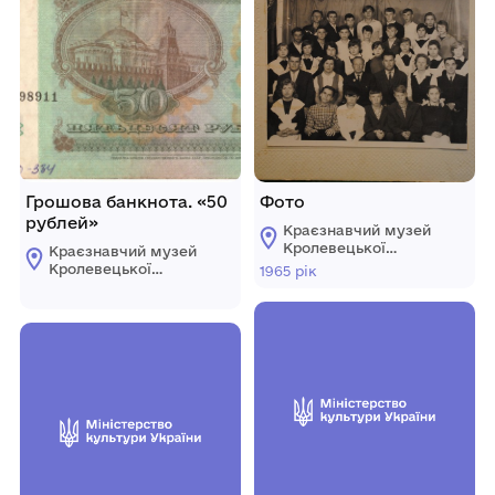
Грошова банкнота. «50
Фото
рублей»
Краєзнавчий музей
Кролевецької
Краєзнавчий музей
міської ради
Кролевецької
1965 рік
міської ради