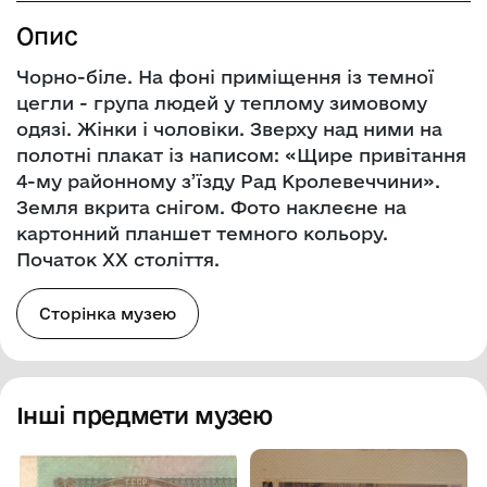
Опис
Чорно-біле. На фоні приміщення із темної
цегли - група людей у теплому зимовому
одязі. Жінки і чоловіки. Зверху над ними на
полотні плакат із написом: «Щире привітання
4-му районному з’їзду Рад Кролевеччини».
Земля вкрита снігом. Фото наклеєне на
картонний планшет темного кольору.
Початок ХХ століття.
Сторінка музею
Інші предмети музею