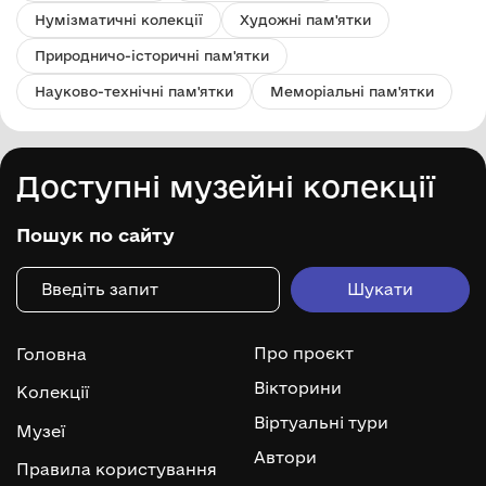
Нумізматичні колекції
Художні пам'ятки
Природничо-історичні пам'ятки
Науково-технічні пам'ятки
Меморіальні пам'ятки
Доступні музейні колекції
Пошук по сайту
Про проєкт
Головна
Вікторини
Колекції
Віртуальні тури
Музеї
Автори
Правила користування