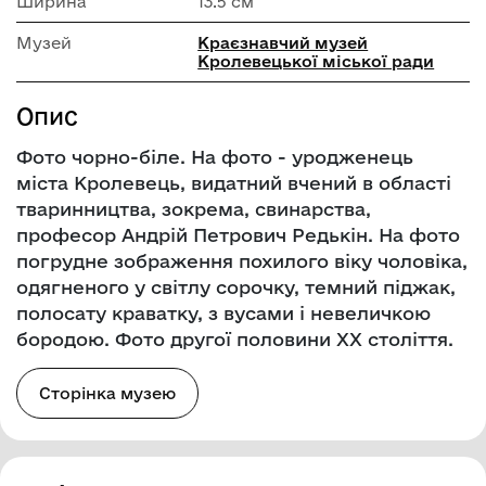
Ширина
13.5 см
Музей
Краєзнавчий музей
Кролевецької міської ради
Опис
Фото чорно-біле. На фото - уродженець
міста Кролевець, видатний вчений в області
тваринництва, зокрема, свинарства,
професор Андрій Петрович Редькін. На фото
погрудне зображення похилого віку чоловіка,
одягненого у світлу сорочку, темний піджак,
полосату краватку, з вусами і невеличкою
бородою. Фото другої половини ХХ століття.
Сторінка музею