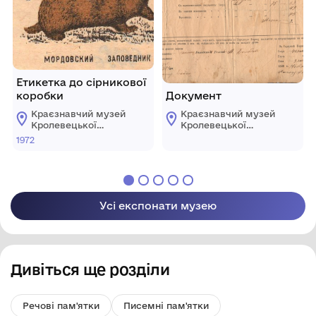
Етикетка до сірникової
коробки
Документ
Краєзнавчий музей
Краєзнавчий музей
Кролевецької
Кролевецької
міської ради
міської ради
1972
Усі експонати музею
Дивіться ще розділи
Речові пам'ятки
Писемні пам'ятки