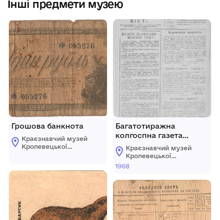
Інші предмети музею
Грошова банкнота
Багатотиражна
колгоспна газета
Краєзнавчий музей
“Колгоспні вісті” № 9 \
Кролевецької
Краєзнавчий музей
144\ від 16 травня 1968
міської ради
Кролевецької
року.
міської ради
1968