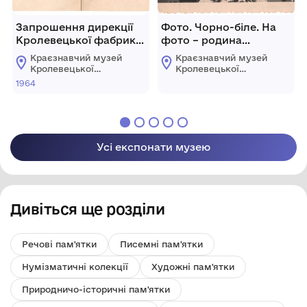
Запрошення дирекції
Фото. Чорно-біле. На
Кролевецької фабрики
фото – родина
художнього ткацтва на
Додакова Івана
Краєзнавчий музей
Краєзнавчий музей
виставку асортименту
Якимовича.
Кролевецької
Кролевецької
виробів, які випускає
міської ради
міської ради
1964
фабрика і яка
відбудеться з 20 по 22
вересня 1964 року
Усі експонати музею
Дивіться ще розділи
Речові пам'ятки
Писемні пам'ятки
Нумізматичні колекції
Художні пам'ятки
Природничо-історичні пам'ятки