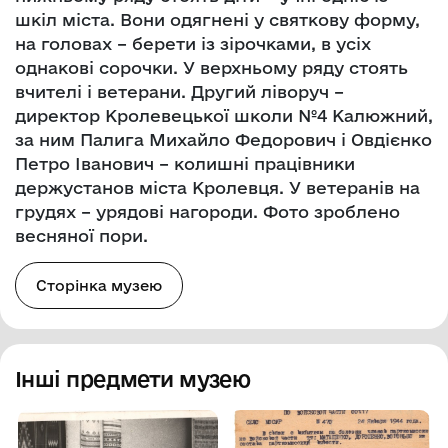
шкіл міста. Вони одягнені у святкову форму,
на головах – берети із зірочками, в усіх
однакові сорочки. У верхньому ряду стоять
вчителі і ветерани. Другий ліворуч –
директор Кролевецької школи №4 Калюжний,
за ним Палига Михайло Федорович і Овдієнко
Петро Іванович – колишні працівники
держустанов міста Кролевця. У ветеранів на
грудях – урядові нагороди. Фото зроблено
весняної пори.
Сторінка музею
Інші предмети музею