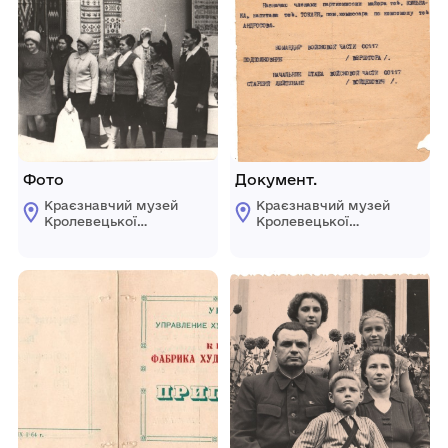
Фото
Документ.
Краєзнавчий музей
Краєзнавчий музей
Кролевецької
Кролевецької
міської ради
міської ради