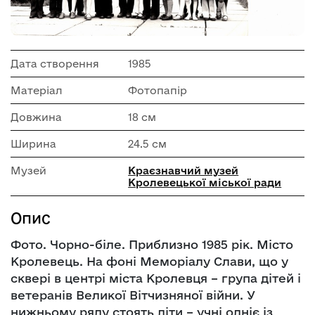
Дата створення
1985
Матеріал
Фотопапір
Довжина
18 см
Ширина
24.5 см
Музей
Краєзнавчий музей
Кролевецької міської ради
Опис
Фото. Чорно-біле. Приблизно 1985 рік. Місто
Кролевець. На фоні Меморіалу Слави, що у
сквері в центрі міста Кролевця – група дітей і
ветеранів Великої Вітчизняної війни. У
нижньому ряду стоять діти – учні одніє із