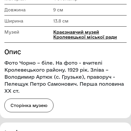
Довжина
9 см
Ширина
13.8 см
Музей
Краєзнавчий музей
Кролевецької міської ради
Опис
Фото Чорно – біле. На фото - вчителі
Кролевецького району. 1929 рік. Зліва –
Володимир Артюх (с. Грузьке), праворуч -
Пелещук Петро Самонович. Перша половина
ХХ ст.
Сторінка музею