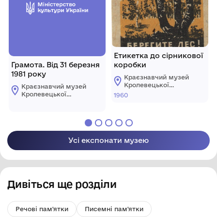
Етикетка до сірникової
Грамота. Від 31 березня
коробки
1981 року
Краєзнавчий музей
Кролевецької
Краєзнавчий музей
міської ради
Кролевецької
1960
міської ради
Усі експонати музею
Дивіться ще розділи
Речові пам'ятки
Писемні пам'ятки