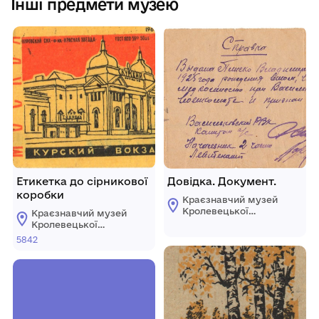
Інші предмети музею
Етикетка до сірникової
Довідка. Документ.
коробки
Краєзнавчий музей
Кролевецької
Краєзнавчий музей
міської ради
Кролевецької
міської ради
5842