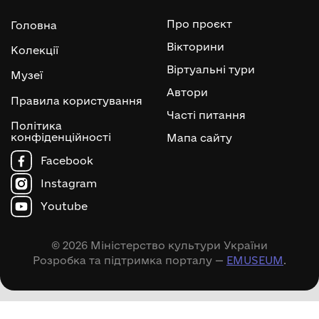
Про проєкт
Головна
Вікторини
Колекції
Віртуальні тури
Музеї
Автори
Правила користування
Часті питання
Політика
конфіденційності
Мапа сайту
Facebook
Instagram
Youtube
© 2026 Міністерство культури України
Розробка та підтримка порталу —
EMUSEUM
.