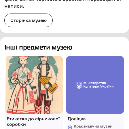
написи.
Сторінка музею
Інші предмети музею
Етикетка до сірникової
Довідка
коробки
Краєзнавчий музей