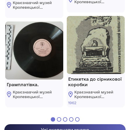
Кролевецької
Краєзнавчий музей
міської ради
Кролевецької
міської ради
Етикетка до сірникової
Грамплатівка.
коробки
Краєзнавчий музей
Краєзнавчий музей
Кролевецької
Кролевецької
міської ради
міської ради
1962
Усі експонати музею