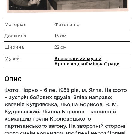
Матеріал
Фотопапір
Довжина
15 см
Ширина
22 см
Музей
Краєзнавчий музей
Кролевецької міської ради
Опис
Фото. Чорно – біле. 1958 рік, м. Ялта. На фото
– зустріч бойових друзів. Зліва направо:
Євгенія Кудрявська, Льоша Борисов, В. М.
Кудрявський. Льоша Борисов – колишній
командир групи Кролевецького
партизанського загону. На зворотній стороні
фото синім чорнилом зроблені нерозбірливі