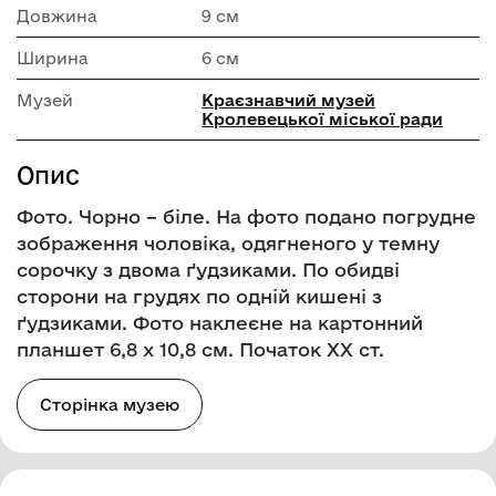
Довжина
9 см
Ширина
6 см
Музей
Краєзнавчий музей
Кролевецької міської ради
Опис
Фото. Чорно – біле. На фото подано погрудне
зображення чоловіка, одягненого у темну
сорочку з двома ґудзиками. По обидві
сторони на грудях по одній кишені з
ґудзиками. Фото наклеєне на картонний
планшет 6,8 х 10,8 см. Початок ХХ ст.
Сторінка музею