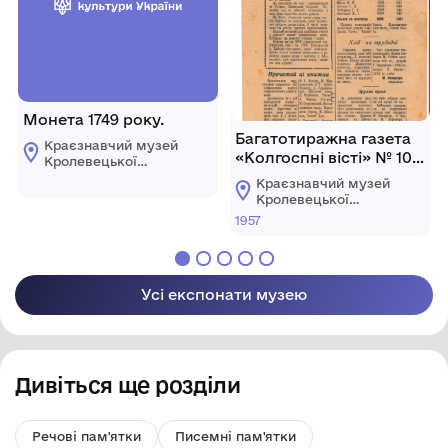
Монета 1749 року.
Багатотиражна газета
Краєзнавчий музей
«Колгоспні вісті» № 10
Кролевецької
від 10 серпня 1957 року .
міської ради
Краєзнавчий музей
Кролевецької
міської ради
1957
Усі експонати музею
Дивіться ще розділи
Речові пам'ятки
Писемні пам'ятки