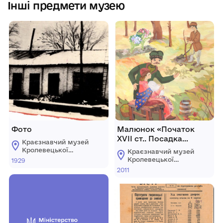
Інші предмети музею
Фото
Малюнок «Початок
ХVІІ ст.. Посадка
Краєзнавчий музей
дерева чудо-яблуні у
Кролевецької
Краєзнавчий музей
садибі Міщерських»
міської ради
Кролевецької
1929
міської ради
2011