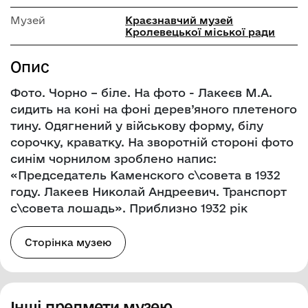
Музей
Краєзнавчий музей
Кролевецької міської ради
Опис
Фото. Чорно – біле. На фото - Лакеєв М.А.
сидить на коні на фоні дерев’яного плетеного
тину. Одягнений у військову форму, білу
сорочку, краватку. На зворотній стороні фото
синім чорнилом зроблено напис:
«Председатель Каменского с\совета в 1932
году. Лакеев Николай Андреевич. Транспорт
с\совета лошадь». Приблизно 1932 рік
Сторінка музею
Інші предмети музею