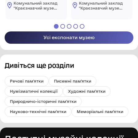
Комунальний заклад
Комунальний заклад
"Краєзнавчий музей
"Краєзнавчий музей
" Піщанської
" Піщанської
селищної ради
селищної ради
Усі експонати музею
Дивіться ще розділи
Речові пам'ятки
Писемні пам'ятки
Нумізматичні колекції
Художні пам'ятки
Природничо-історичні пам'ятки
Науково-технічні пам'ятки
Меморіальні пам'ятки