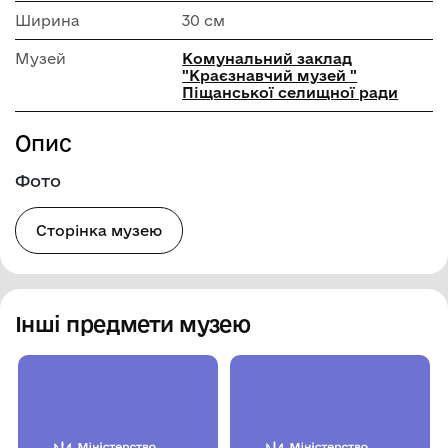
Ширина
30 см
Музей
Комунальний заклад
"Краєзнавчий музей "
Піщанської селищної ради
Опис
Фото
Сторінка музею
Інші предмети музею