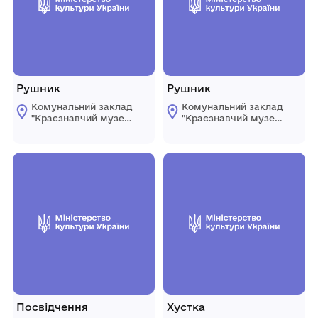
Рушник
Рушник
Комунальний заклад
Комунальний заклад
"Краєзнавчий музей
"Краєзнавчий музей
" Піщанської
" Піщанської
селищної ради
селищної ради
Посвідчення
Хустка