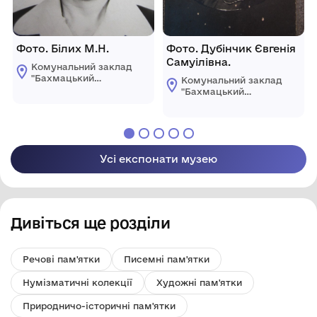
Фото. Білих М.Н.
Фото. Дубінчик Євгенія
Самуілівна.
Комунальний заклад
"Бахмацький
Комунальний заклад
історичний музей
"Бахмацький
імені Миколи
історичний музей
Гнатовича
імені Миколи
Яременка"
Гнатовича
Бахмацької міської
Яременка"
ради
Бахмацької міської
Усі експонати музею
ради
Дивіться ще розділи
Речові пам'ятки
Писемні пам'ятки
Нумізматичні колекції
Художні пам'ятки
Природничо-історичні пам'ятки