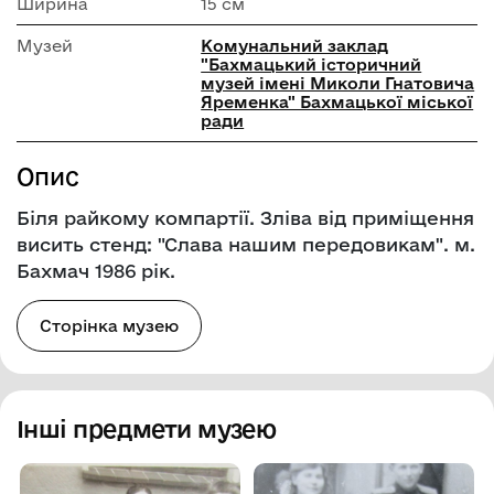
Ширина
15 см
Музей
Комунальний заклад
"Бахмацький історичний
музей імені Миколи Гнатовича
Яременка" Бахмацької міської
ради
Опис
Біля райкому компартії. Зліва від приміщення
висить стенд: "Слава нашим передовикам". м.
Бахмач 1986 рік.
Сторінка музею
Інші предмети музею