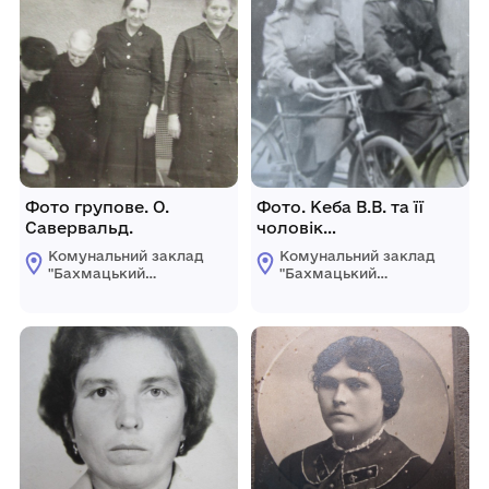
Фото групове. О.
Фото. Кеба В.В. та її
Савервальд.
чоловік
(санінструктор) з
Комунальний заклад
Комунальний заклад
німецькими
"Бахмацький
"Бахмацький
велосипедами.
історичний музей
історичний музей
імені Миколи
імені Миколи
Гнатовича
Гнатовича
Яременка"
Яременка"
Бахмацької міської
Бахмацької міської
ради
ради