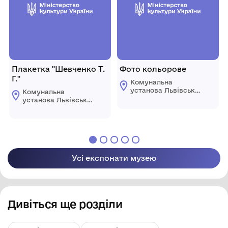
Плакетка "Шевченко Т.
Фото кольорове
Г."
Комунальна
установа Львівської
Комунальна
обласної ради
установа Львівської
"Державний
обласної ради
меморіальний музей
"Державний
Михайла
меморіальний музей
Грушевського у
Михайла
Львові"
Грушевського у
Львові"
Усі експонати музею
Дивіться ще розділи