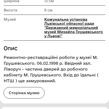
Ширина
13 см
Висота
9 см
Музей
Комунальна установа
Львівської обласної ради
"Державний меморіальний
музей Михайла Грушевського
у Львові"
Опис
Ремонтно-реставраційні роботи у музеї М.
Грушевського. 06.02.1998 р. Ввідний зал.
Ліворуч - частина дверей до робочого
кабінету М. Грушевського. Вхід до їдальні (
НТШ ) ще замурований.
Сторінка музею