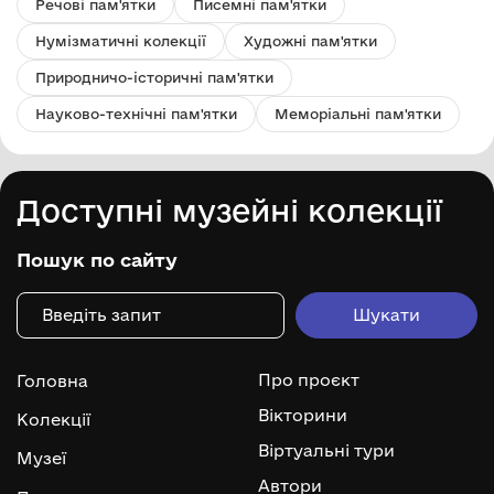
Речові пам'ятки
Писемні пам'ятки
Нумізматичні колекції
Художні пам'ятки
Природничо-історичні пам'ятки
Науково-технічні пам'ятки
Меморіальні пам'ятки
Доступні музейні колекції
Пошук по сайту
Про проєкт
Головна
Вікторини
Колекції
Віртуальні тури
Музеї
Автори