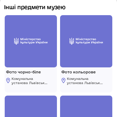
Інші предмети музею
Фото чорно-біле
Фото кольорове
Комунальна
Комунальна
установа Львівської
установа Львівської
обласної ради
обласної ради
"Державний
"Державний
меморіальний музей
меморіальний музей
Михайла
Михайла
Грушевського у
Грушевського у
Львові"
Львові"