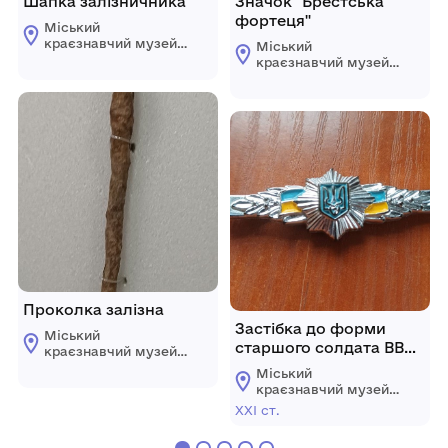
Шапка залізничника
Значок "Брестська
фортеця"
Міський
краєзнавчий музей
Міський
Гайсинщини
краєзнавчий музей
Гайсинщини
Проколка залізна
Застібка до форми
Міський
старшого солдата ВВ
краєзнавчий музей
МВС України
Гайсинщини
Міський
краєзнавчий музей
Гайсинщини
ХХІ ст.