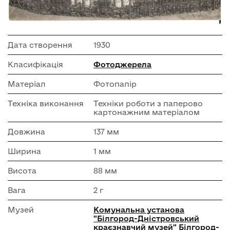
Дата створення
1930
Класифікація
Фотоджерела
Матеріал
Фотопапір
Техніка виконання
Техніки роботи з паперово
картонажним матеріалом
Довжина
137 мм
Ширина
1 мм
Висота
88 мм
Вага
2 г
Музей
Комунальна установа
"Білгород-Дністровський
краєзнавчий музей" Білгород-