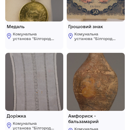
Медаль
Грошовий знак
Комунальна
Комунальна
установа "Білгород-
установа "Білгород-
Дністровський
Дністровський
краєзнавчий музей"
краєзнавчий музей"
Білгород-
Білгород-
Дністровської
Дністровської
міської ради
міської ради
Доріжка
Амфориск -
бальзамарий
Комунальна
установа "Білгород-
Комунальна