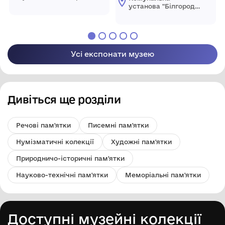
Дністровський
установа "Білгород-
краєзнавчий музей"
Дністровський
Білгород-
краєзнавчий музей"
Дністровської
Білгород-
міської ради
Дністровської
міської ради
Усі експонати музею
Дивіться ще розділи
Речові пам'ятки
Писемні пам'ятки
Нумізматичні колекції
Художні пам'ятки
Природничо-історичні пам'ятки
Науково-технічні пам'ятки
Меморіальні пам'ятки
Доступні музейні колекції