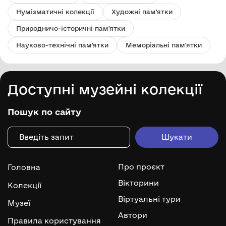
Нумізматичні колекції
Художні пам'ятки
Природничо-історичні пам'ятки
Науково-технічні пам'ятки
Меморіальні пам'ятки
Доступні музейні колекції
Пошук по сайту
Про проєкт
Головна
Вікторини
Колекції
Віртуальні тури
Музеї
Автори
Правила користування