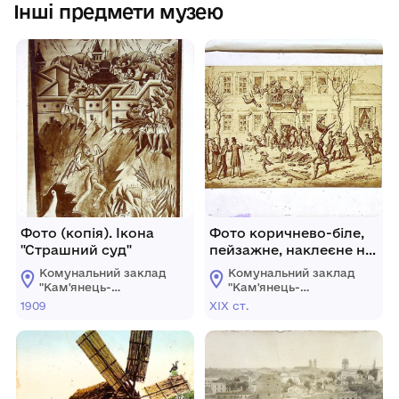
Інші предмети музею
Фото (копія). Ікона
Фото коричнево-біле,
"Страшний суд"
пейзажне, наклеєне на
цупкий папір. На вулиці
Комунальний заклад
Комунальний заклад
м. Париж в дні
"Кам'янець-
"Кам'янець-
Паризької комуни ХІХ
Подільський
Подільський
1909
ХІХ ст.
державний
державний
ст.
історичний музей-
історичний музей-
заповідник"
заповідник"