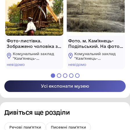
Фото-листівка.
Фото. м. Кам'янець-
Зображено чоловіка з
Подільський. На фото
косою у вітряного
зображене Старе місто
Комунальний заклад
Комунальний заклад
млина
з північної сторони
"Кам'янець-
"Кам'янець-
Подільський
Подільський
невідомо
невідомо
державний
державний
історичний музей-
історичний музей-
заповідник"
заповідник"
Усі експонати музею
Дивіться ще розділи
Речові пам'ятки
Писемні пам'ятки