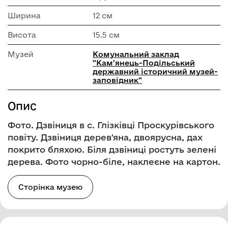
Ширина
12 см
Висота
15.5 см
Музей
Комунальний заклад
"Кам'янець-Подільський
державний історичний музей-
заповідник"
Опис
Фото. Дзвіниця в с. Глізківці Проскурівського
повіту. Дзвіниця дерев'яна, двоярусна, дах
покрито бляхою. Біля дзвіниці ростуть зелені
дерева. Фото чорно-біле, наклеєне на картон.
Сторінка музею