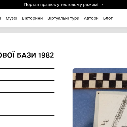
Портал працює у тестов
дені / Зниклі
Музеї
Вікторини
Віртуальні ту
ТВО НОВОЇ БАЗИ 1982
ерела
ір