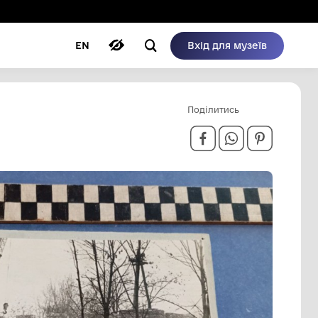
ому режимі
ри
Автори
Блог
EN