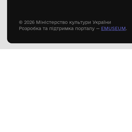
Речові пам'ятки
Писемні пам'ятки
Меморіальні пам'ятки
Доступні
музейні колекції
Пошук по сайту