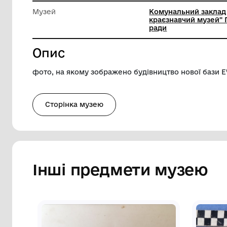
Довжина
17.4 см
Ширина
11.9 см
Музей
Комунал
краєзнав
ради
Опис
фото, на якому зображено будівництво 
Сторінка музею