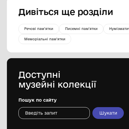
Фото "Ч/б фото.Група чоловіків.
1967 рік.Старий воєнкомат"
Комунальний заклад "Гайворонський
краєзнавчий музей" Гайворонської
міської ради
Дивіться ще розді