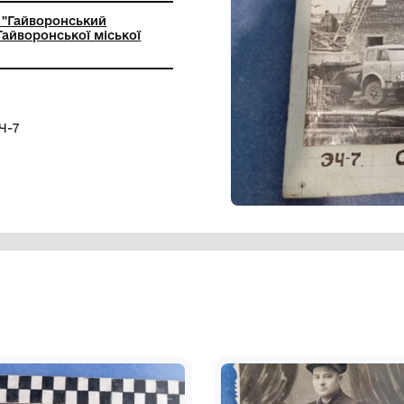
ьний заклад "Гайворонський
чий музей" Гайворонської міської
нової бази ЕЧ-7