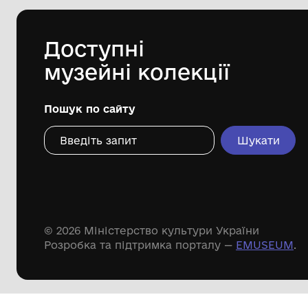
Царичанської селищної ради
1980
Дивіться ще розді
Речові пам'ятки
Писемні пам'ятки
Меморіальні пам'ятки