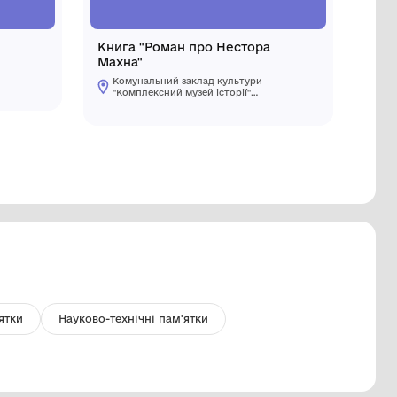
ожка дерев'яна
Книга "Р
Махна"
Комунальний заклад культури
"Комплексний музей історії"