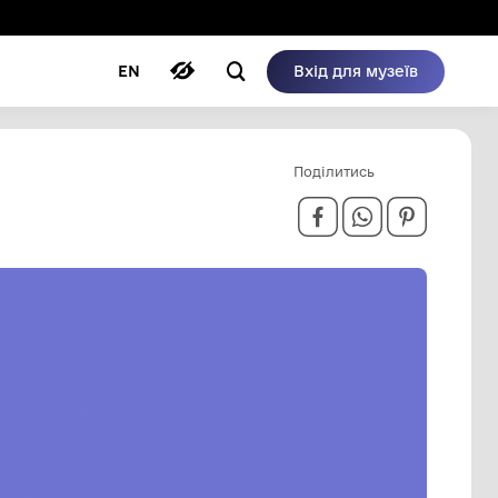
ому режимі
ри
Автори
Блог
EN