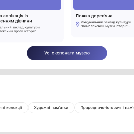
Картина аплікація із
Л
зображенням дівчини