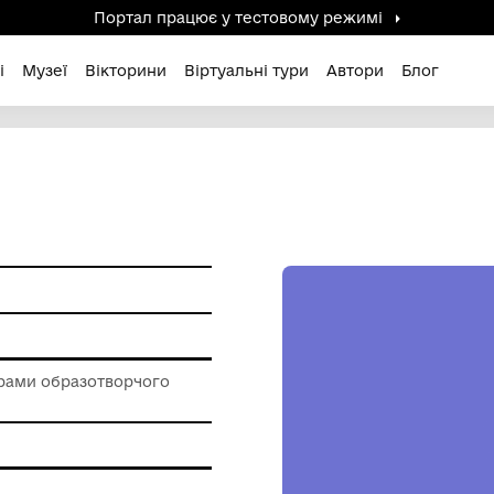
Портал працює у тестов
дені / Зниклі
Музеї
Вікторини
Віртуальні ту
ГІНА"
ерела
ір
роботи з творами образотворчого