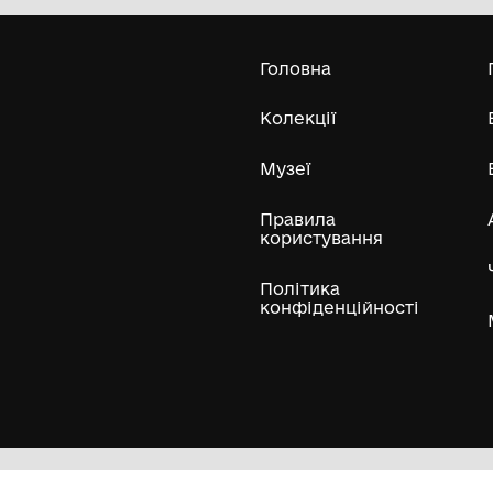
Комунальний заклад культури
"Комплексний музей історії"
Царичанської селищної ради
Усі експонати м
ли
Нумізматичні колекції
Художні пам'ятки