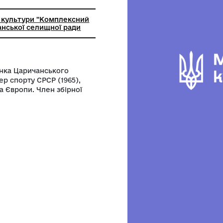
ва
ьний заклад культури "Комплексний
торії" Царичанської селищної ради
 Орел) уроженка Царичанського
жений майстер спорту СРСР (1965),
онка світу та Європи. Член збірної