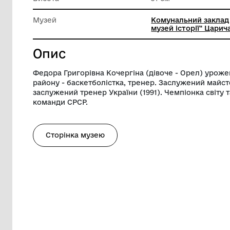
мистецт
Ширина
22 см
Висота
31 см
Музей
Комунал
музей іс
Опис
Федора Григорівна Кочергіна (дівоче -
району - баскетболістка, тренер. Заслу
заслужений тренер України (1991). Чемпі
команди СРСР.
Сторінка музею