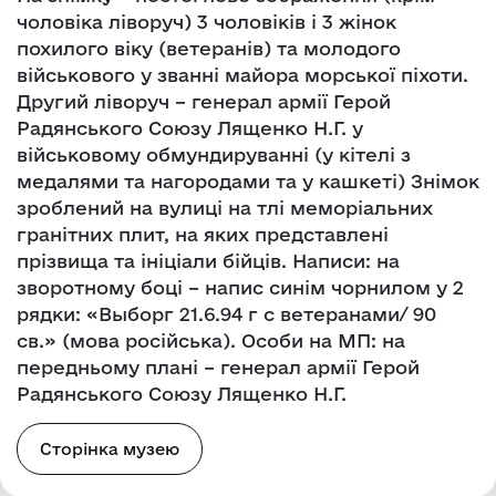
чоловіка ліворуч) 3 чоловіків і 3 жінок
похилого віку (ветеранів) та молодого
військового у званні майора морської піхоти.
Другий ліворуч – генерал армії Герой
Радянського Союзу Лященко Н.Г. у
військовому обмундируванні (у кітелі з
медалями та нагородами та у кашкеті) Знімок
зроблений на вулиці на тлі меморіальних
гранітних плит, на яких представлені
прізвища та ініціали бійців. Написи: на
зворотному боці – напис синім чорнилом у 2
рядки: «Выборг 21.6.94 г с ветеранами/ 90
св.» (мова російська). Особи на МП: на
передньому плані – генерал армії Герой
Радянського Союзу Лященко Н.Г.
Сторінка музею