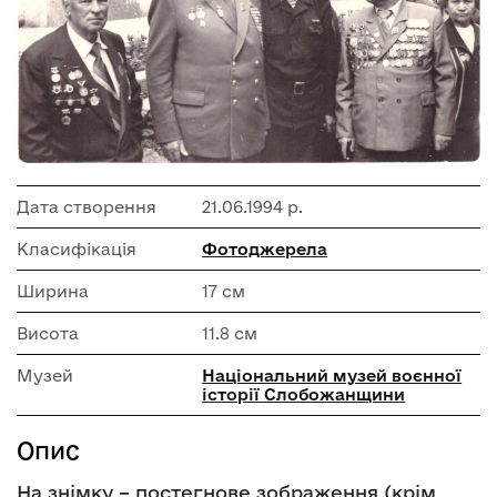
Дата створення
21.06.1994 р.
Класифікація
Фотоджерела
Ширина
17 см
Висота
11.8 см
Музей
Національний музей воєнної
історії Слобожанщини
Опис
На знімку – постегнове зображення (крім