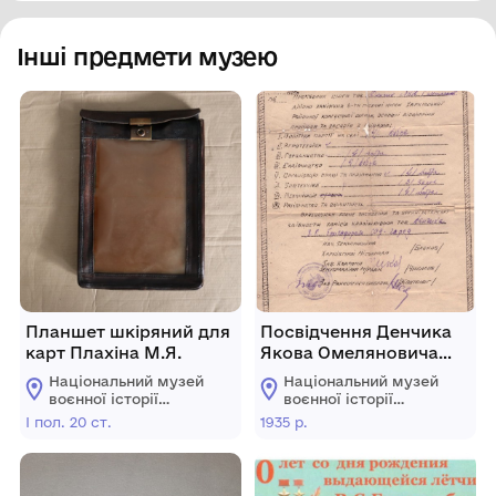
Інші предмети музею
Планшет шкіряний для
Посвідчення Денчика
карт Плахіна М.Я.
Якова Омеляновича
про закінчення 6-
Національний музей
Національний музей
тимісячних курсів
воєнної історії
воєнної історії
Харківської районної
Слобожанщини
Слобожанщини
І пол. 20 ст.
1935 р.
колгоспної школи.