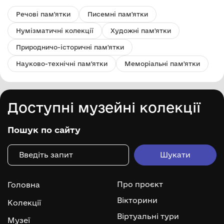
Речові пам'ятки
Писемні пам'ятки
Нумізматичні колекції
Художні пам'ятки
Природничо-історичні пам'ятки
Науково-технічні пам'ятки
Меморіальні пам'ятки
Доступні музейні колекції
Пошук по сайту
Про проєкт
Головна
Вікторини
Колекції
Віртуальні тури
Музеї