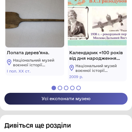
Лопата дерев’яна.
Календарик «100 років
від дня народження
Національний музей
В.С. Гризодубової. Літак
воєнної історії
Національний музей
«Батьківщина».
Слобожанщини
воєнної історії
І пол. ХХ ст.
Слобожанщини
2009 р.
Усі експонати музею
Дивіться ще розділи