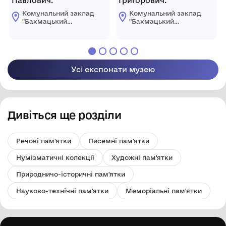
Павлович.
Григорович.
Комунальний заклад
Комунальний заклад
"Бахмацький
"Бахмацький
історичний музей
історичний музей
імені Миколи
імені Миколи
Гнатовича
Гнатовича
Яременка"
Яременка"
Бахмацької міської
Бахмацької міської
Усі експонати музею
ради
ради
Дивіться ще розділи
Речові пам'ятки
Писемні пам'ятки
Нумізматичні колекції
Художні пам'ятки
Природничо-історичні пам'ятки
Науково-технічні пам'ятки
Меморіальні пам'ятки