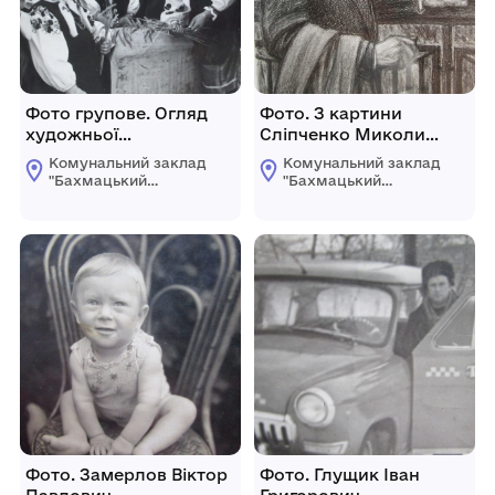
Фото групове. Огляд
Фото. З картини
художньої
Сліпченко Миколи
самодіяльності у смт.
Федоровича "Пам'яті
Комунальний заклад
Комунальний заклад
Короп.
поета М. Бажана".
"Бахмацький
"Бахмацький
історичний музей
історичний музей
імені Миколи
імені Миколи
Гнатовича
Гнатовича
Яременка"
Яременка"
Бахмацької міської
Бахмацької міської
ради
ради
Фото. Замерлов Віктор
Фото. Глущик Іван