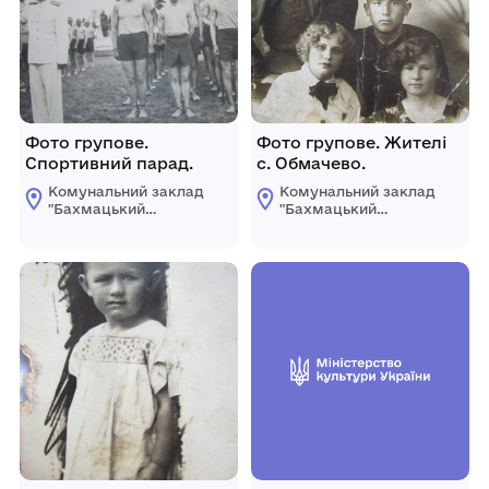
Фото групове.
Фото групове. Жителі
Спортивний парад.
с. Обмачево.
Комунальний заклад
Комунальний заклад
"Бахмацький
"Бахмацький
історичний музей
історичний музей
імені Миколи
імені Миколи
Гнатовича
Гнатовича
Яременка"
Яременка"
Бахмацької міської
Бахмацької міської
ради
ради