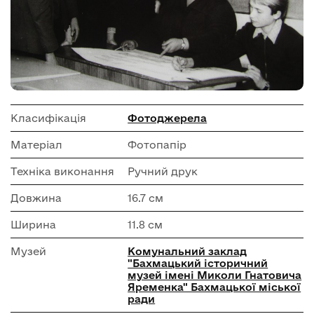
Класифікація
Фотоджерела
Матеріал
Фотопапір
Техніка виконання
Ручний друк
Довжина
16.7 см
Ширина
11.8 см
Музей
Комунальний заклад
"Бахмацький історичний
музей імені Миколи Гнатовича
Яременка" Бахмацької міської
ради