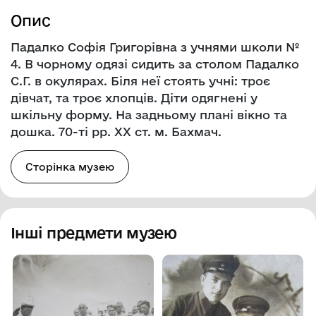
Опис
Падалко Софія Григорівна з учнями школи №
4. В чорному одязі сидить за столом Падалко
С.Г. в окулярах. Біля неї стоять учні: троє
дівчат, та троє хлопців. Діти одягнені у
шкільну форму. На задньому плані вікно та
дошка. 70-ті рр. ХХ ст. м. Бахмач.
Сторінка музею
Інші предмети музею