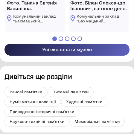
Фото. Танана Євгенія
Фото. Білан Олександр
Василівна.
Іванович, вагонне депо.
Комунальний заклад
Комунальний заклад
"Бахмацький
"Бахмацький
історичний музей
історичний музей
імені Миколи
імені Миколи
Гнатовича
Гнатовича
Яременка"
Яременка"
Бахмацької міської
Бахмацької міської
Усі експонати музею
ради
ради
Дивіться ще розділи
Речові пам'ятки
Писемні пам'ятки
Нумізматичні колекції
Художні пам'ятки
Природничо-історичні пам'ятки
Науково-технічні пам'ятки
Меморіальні пам'ятки