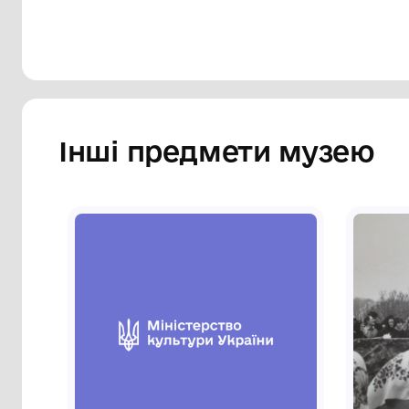
Сторінка музею
Інші предмети му