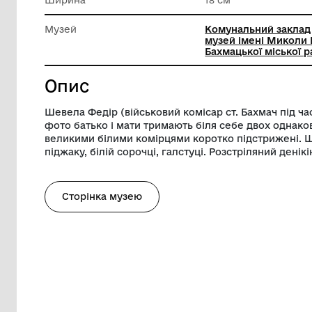
Техніка виконання
Ручний 
Довжина
12 см
Ширина
18 см
Музей
Комунал
музей і
Бахмацьк
Опис
Шевела Федір (військовий комісар ст. Ба
фото батько і мати тримають біля себе 
великими білими комірцями коротко під
піджаку, білій сорочці, галстуці. Розстрі