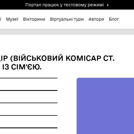
Портал працює у тестов
дені / Зниклі
Музеї
Вікторини
Віртуальні ту
А ФЕДІР (ВІЙСЬКОВИЙ КОМ
ЮЦІЇ) ІЗ СІМ'ЄЮ.
ерела
ір