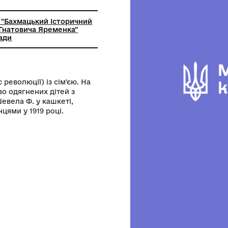
друк
ьний заклад "Бахмацький історичний
мені Миколи Гнатовича Яременка"
ої міської ради
хмач під час революції) із сім'єю. На
двох однаково одягнених дітей з
стрижені. Шевела Ф. у кашкеті,
ляний денікінцями у 1919 році.