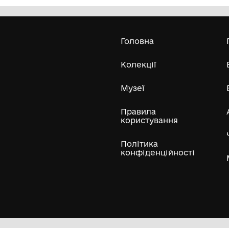
ви
Комунальний заклад "Бахмацький
історичний музей імені Миколи
Гнатовича Яременка" Бахмацької
міської ради
Усі експонати м
ли
Нумізматичні колекції
Художні пам'ятки