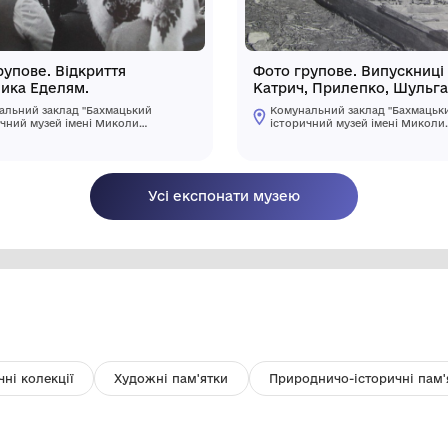
Фото групове. Відкриття
Ф
пам'ятника Еделям.
К