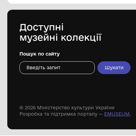
Комунальний заклад "Бахмацький
історичний музей імені Миколи
Гнатовича Яременка" Бахмацької
міської ради
Дивіться ще розді
Речові пам'ятки
Писемні пам'ятки
Меморіальні пам'ятки