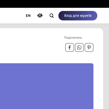
ому режимі
ри
Автори
Блог
EN
ІСАР СТ.