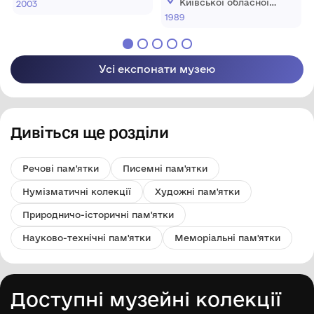
ради "Меморіальний
Київської обласної
2003
музей К. Г.
В.Д.Бодарацької
ради "Меморіальний
1989
Стеценка"
музей К. Г.
Стеценка"
Усі експонати музею
Дивіться ще розділи
Речові пам'ятки
Писемні пам'ятки
Нумізматичні колекції
Художні пам'ятки
Природничо-історичні пам'ятки
Науково-технічні пам'ятки
Меморіальні пам'ятки
Доступні музейні колекції