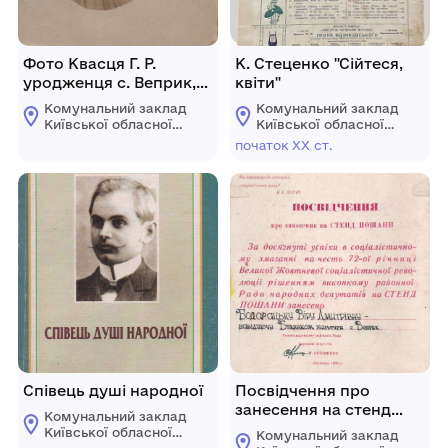
Фото Квасця Г. Р.
К. Стеценко "Сійтеся,
уродженця с. Веприк,
квіти"
репресованого
Комунальний заклад
Комунальний заклад
Київської обласної
Київської обласної
ради "Меморіальний
ради "Меморіальний
початок ХХ ст.
музей К. Г.
музей К. Г.
Стеценка"
Стеценка"
Співець душі народної
Посвідчення про
занесення на стенд
Комунальний заклад
пошани директора БК
Київської обласної
Комунальний заклад
с.Веприк