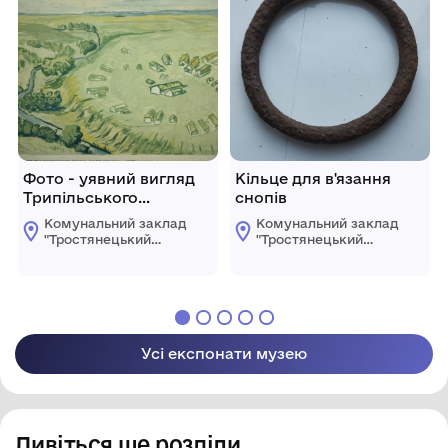
Фото - уявний вигляд
Кільце для в'язання
Трипільського
снопів
поселення
Комунальний заклад
Комунальний заклад
"Тростянецький
"Тростянецький
селищний
селищний
краєзнавчий музей"
краєзнавчий музей"
Усі експонати музею
Дивіться ще розділи