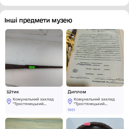
Інші предмети музею
Штик
Диплом
Комунальний заклад
Комунальний заклад
"Тростянецький
"Тростянецький
селищний
селищний
1961
краєзнавчий музей"
краєзнавчий музей"