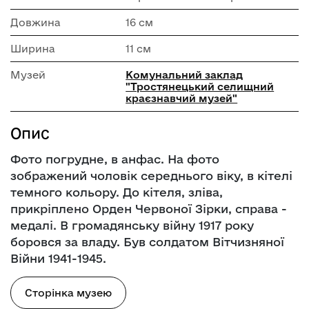
Довжина
16 см
Ширина
11 см
Музей
Комунальний заклад
"Тростянецький селищний
краєзнавчий музей"
Опис
Фото погрудне, в анфас. На фото
зображений чоловік середнього віку, в кітелі
темного кольору. До кітеля, зліва,
прикріплено Орден Червоної Зірки, справа -
медалі. В громадянську війну 1917 року
боровся за владу. Був солдатом Вітчизняної
Війни 1941-1945.
Сторінка музею