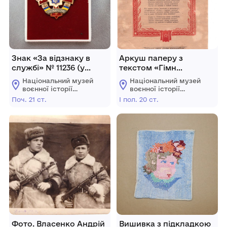
Знак «За відзнаку в
Аркуш паперу з
службі» № 11236 (у
текстом «Гімн
вигляді хреста)
Радянського Союзу».
Національний музей
Національний музей
Тарусіна Дмитра
воєнної історії
воєнної історії
Анатолійовича.
Слобожанщини
Слобожанщини
Поч. 21 ст.
І пол. 20 ст.
Фото. Власенко Андрій
Вишивка з підкладкою