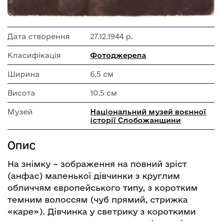
Дата створення
27.12.1944 р.
Класифікація
Фотоджерела
Ширина
6.5 см
Висота
10.5 см
Музей
Національний музей воєнної
історії Слобожанщини
Опис
На знімку – зображення на повний зріст
(анфас) маленької дівчинки з круглим
обличчям європейського типу, з коротким
темним волоссям (чуб прямий, стрижка
«каре»). Дівчинка у светрику з короткими