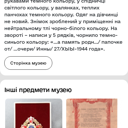
рукавами темного кольору, у спідничці
світлого кольору, у валянках, теплих
панчохах темного кольору. Одяг на дівчинці
не новий. Знімок зроблений у приміщенні на
нейтральному тлі чорно-білого кольору. На
звороті – написи у 5 рядків, чорнило темно-
синього кольору: «…а память родн…/ папочке
от/ …очери/ Инны/ 27/ХЫЫ-1944 года».
Сторінка музею
Інші предмети музею