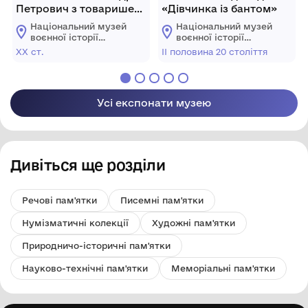
Петрович з товаришем
«Дівчинка із бантом»
по службі.
Національний музей
Національний музей
воєнної історії
воєнної історії
Слобожанщини
Слобожанщини
ХХ ст.
ІІ половина 20 століття
Усі експонати музею
Дивіться ще розділи
Речові пам'ятки
Писемні пам'ятки
Нумізматичні колекції
Художні пам'ятки
Природничо-історичні пам'ятки
Науково-технічні пам'ятки
Меморіальні пам'ятки