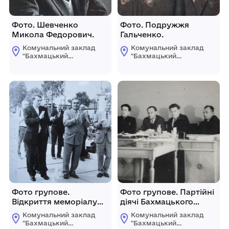
Фото. Шевченко
Фото. Подружжя
Микола Федорович.
Гальченко.
Комунальний заклад
Комунальний заклад
"Бахмацький
"Бахмацький
історичний музей
історичний музей
імені Миколи
імені Миколи
Гнатовича
Гнатовича
Яременка"
Яременка"
Бахмацької міської
Бахмацької міської
ради
ради
Фото групове.
Фото групове. Партійні
Відкриття меморіалу
діячі Бахмацького
"Слава" воїнам с.
району.
Комунальний заклад
Комунальний заклад
Бахмач.
"Бахмацький
"Бахмацький