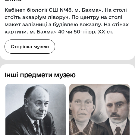
Кабінет біології СШ №48. м. Бахмач. На столі
стоїть акваріум ліворуч. По центру на столі
макет залізниці з будівлею вокзалу. На стінах
картини. м. Бахмач 40 чи 50-ті рр. ХХ ст.
Сторінка музею
Інші предмети музею