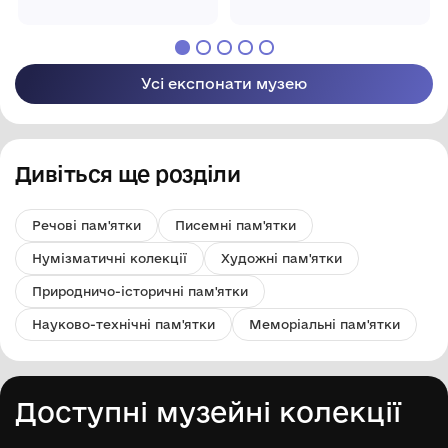
історичний музей
історичний музей
імені Миколи
імені Миколи
Гнатовича
Гнатовича
Яременка"
Яременка"
Бахмацької міської
Бахмацької міської
Усі експонати музею
ради
ради
Дивіться ще розділи
Речові пам'ятки
Писемні пам'ятки
Нумізматичні колекції
Художні пам'ятки
Природничо-історичні пам'ятки
Науково-технічні пам'ятки
Меморіальні пам'ятки
Доступні музейні колекції