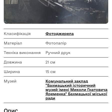
Класифікація
Фотоджерела
Матеріал
Фотопапір
Техніка виконання
Ручний друк
Довжина
21 см
Ширина
15 см
Музей
Комунальний заклад
"Бахмацький історичний
музей імені Миколи Гнатовича
Яременка" Бахмацької міської
ради
Опис