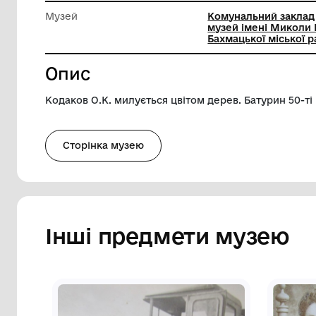
Довжина
8 см
Ширина
11 см
Музей
Комунал
музей і
Бахмацьк
Опис
Кодаков О.К. милується цвітом дерев. Ба
Сторінка музею