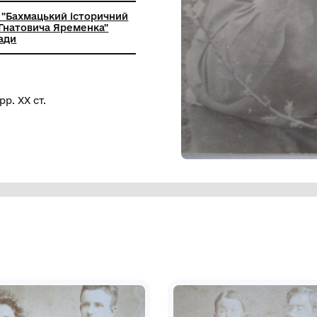
ьний заклад "Бахмацький історичний
мені Миколи Гнатовича Яременка"
ої міської ради
турин 50-ті рр. ХХ ст.