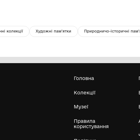
Фото групове. Невідомий чоловік
Фо
та жінка.
з 
Комунальний заклад "Бахмацький
історичний музей імені Миколи
Гнатовича Яременка" Бахмацької
міської ради
Усі експонати м
ли