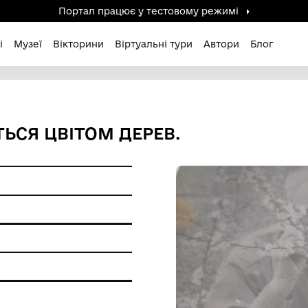
Портал працює у тестов
дені / Зниклі
Музеї
Вікторини
Віртуальні ту
МИЛУЄТЬСЯ ЦВІТОМ ДЕРЕВ.
ерела
ір
друк