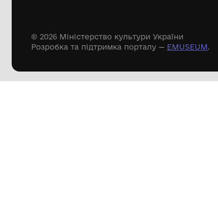
Речові пам'ятки
Писемні пам'ятки
Меморіальні пам'ятки
Доступні
музейні колекції
Пошук по сайту