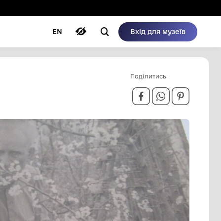
ому режимі
ри
Автори
Блог
EN