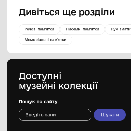
Фото групове. Дорвідділ.
Комунальний заклад "Бахмацький
історичний музей імені Миколи
Гнатовича Яременка" Бахмацької
міської ради
Дивіться ще розді