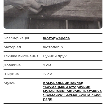
Класифікація
Фотоджерела
Матеріал
Фотопапір
Техніка виконання
Ручний друк
Довжина
9 см
Ширина
12 см
Музей
Комунальний заклад
"Бахмацький історичний
музей імені Миколи Гнатовича
Яременка" Бахмацької міської
ради