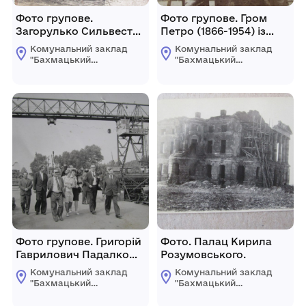
Фото групове.
Фото групове. Гром
Загорулько Сильвестр
Петро (1866-1954) із
Трохимович (справа) з
дружиною.
Комунальний заклад
Комунальний заклад
дружиною і
"Бахмацький
"Бахмацький
знайомими.
історичний музей
історичний музей
імені Миколи
імені Миколи
Гнатовича
Гнатовича
Яременка"
Яременка"
Бахмацької міської
Бахмацької міської
ради
ради
Фото групове. Григорій
Фото. Палац Кирила
Гаврилович Падалко
Розумовського.
(перший справа) з
Комунальний заклад
Комунальний заклад
гостями з
"Бахмацький
"Бахмацький
Чехословаччини у
історичний музей
історичний музей
імені Миколи
імені Миколи