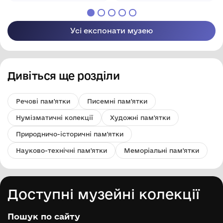
дворі "Сільгосптехніки".
Гнатовича
Гнатовича
Яременка"
Яременка"
Бахмацької міської
Бахмацької міської
Усі експонати музею
ради
ради
Дивіться ще розділи
Речові пам'ятки
Писемні пам'ятки
Нумізматичні колекції
Художні пам'ятки
Природничо-історичні пам'ятки
Науково-технічні пам'ятки
Меморіальні пам'ятки
Доступні музейні колекції
Пошук по сайту