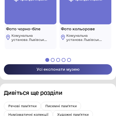
Фото чорно-біле
Фото кольорове
Комунальна
Комунальна
установа Львівської
установа Львівської
обласної ради
обласної ради
"Державний
"Державний
меморіальний музей
меморіальний музей
Михайла
Михайла
Грушевського у
Грушевського у
Львові"
Львові"
Усі експонати музею
Дивіться ще розділи
Речові пам'ятки
Писемні пам'ятки
Нумізматичні колекції
Художні пам'ятки