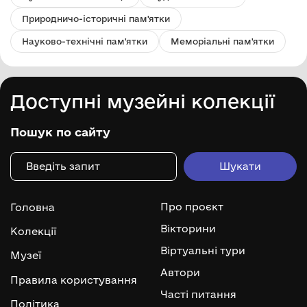
Природничо-історичні пам'ятки
Науково-технічні пам'ятки
Меморіальні пам'ятки
Доступні музейні колекції
Пошук по сайту
Про проєкт
Головна
Вікторини
Колекції
Віртуальні тури
Музеї
Автори
Правила користування
Часті питання
Політика