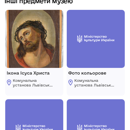
Інші предмети музею
Ікона Ісуса Христа
Фото кольорове
Комунальна
Комунальна
установа Львівської
установа Львівської
обласної ради
обласної ради
"Державний
"Державний
меморіальний музей
меморіальний музей
Михайла
Михайла
Грушевського у
Грушевського у
Львові"
Львові"