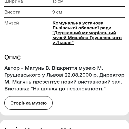
Ширина
13 см
Висота
9 см
Музей
Комунальна установа
Львівської обласної ради
"Державний меморіальний
музей Михайла Грушевського
у Львові"
Опис
Автор - Магунь В. Відкриття музею М.
Грушевського у Львові 22.08.2000 р. Директор
М. Магунь презентує новий виставковий зал.
Виставка: "На шляху до незалежності."
Сторінка музею