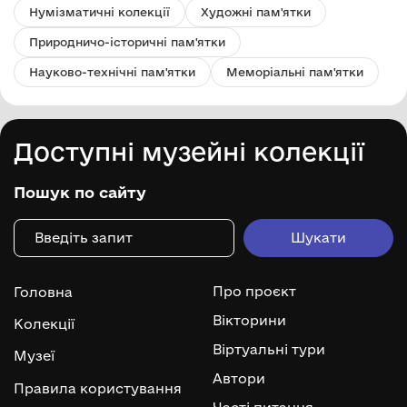
Нумізматичні колекції
Художні пам'ятки
Природничо-історичні пам'ятки
Науково-технічні пам'ятки
Меморіальні пам'ятки
Доступні музейні колекції
Пошук по сайту
Про проєкт
Головна
Вікторини
Колекції
Віртуальні тури
Музеї
Автори
Правила користування