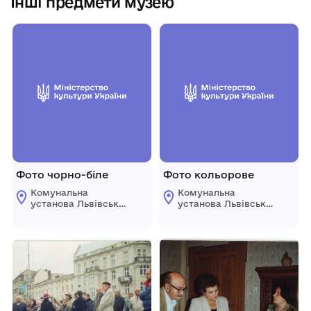
Інші предмети музею
Фото чорно-біле
Фото кольорове
Комунальна
Комунальна
установа Львівської
установа Львівської
обласної ради
обласної ради
"Державний
"Державний
меморіальний музей
меморіальний музей
Михайла
Михайла
Грушевського у
Грушевського у
Львові"
Львові"