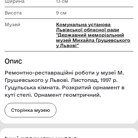
Ширина
13 см
Висота
9 см
Музей
Комунальна установа
Львівської обласної ради
"Державний меморіальний
музей Михайла Грушевського
у Львові"
Опис
Ремонтно-реставраційні роботи у музеї М.
Грушевського у Львові. Листопад, 1997 р.
Гуцульська кімната. Розкритий орнамент в
куті стелі. Орнамент геомтричний.
Сторінка музею