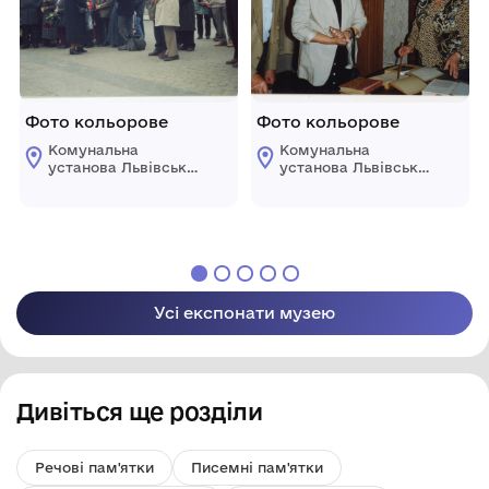
Фото кольорове
Фото кольорове
Комунальна
Комунальна
установа Львівської
установа Львівської
обласної ради
обласної ради
"Державний
"Державний
меморіальний музей
меморіальний музей
Михайла
Михайла
Грушевського у
Грушевського у
Львові"
Львові"
Усі експонати музею
Дивіться ще розділи
Речові пам'ятки
Писемні пам'ятки