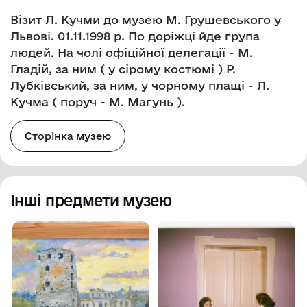
Візит Л. Кучми до музею М. Грушевського у
Львові. 01.11.1998 р. По доріжці йде група
людей. На чолі офіційної делегації - М.
Гладій, за ним ( у сірому костюмі ) Р.
Лубківський, за ним, у чорному плащі - Л.
Кучма ( поруч - М. Магунь ).
Сторінка музею
Інші предмети музею