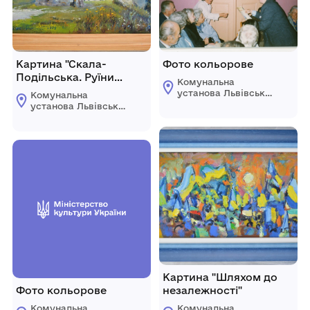
Картина "Скала-
Фото кольорове
Подільська. Руїни
Комунальна
замку"
установа Львівської
Комунальна
обласної ради
установа Львівської
"Державний
обласної ради
меморіальний музей
"Державний
Михайла
меморіальний музей
Грушевського у
Михайла
Львові"
Грушевського у
Львові"
Картина "Шляхом до
Фото кольорове
незалежності"
Комунальна
Комунальна