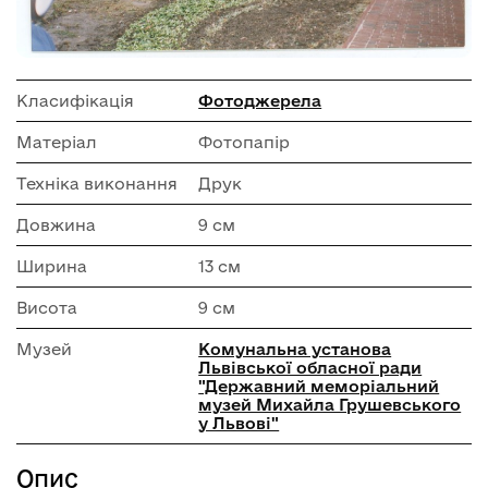
Класифікація
Фотоджерела
Матеріал
Фотопапір
Техніка виконання
Друк
Довжина
9 см
Ширина
13 см
Висота
9 см
Музей
Комунальна установа
Львівської обласної ради
"Державний меморіальний
музей Михайла Грушевського
у Львові"
Опис