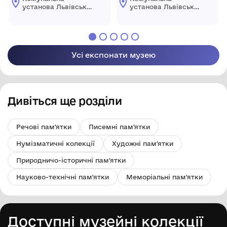
установа Львівської
установа Львівської
обласної ради
обласної ради
"Державний
"Державний
меморіальний музей
меморіальний музей
Михайла
Михайла
Грушевського у
Грушевського у
Усі експонати музею
Львові"
Львові"
Дивіться ще розділи
Речові пам'ятки
Писемні пам'ятки
Нумізматичні колекції
Художні пам'ятки
Природничо-історичні пам'ятки
Науково-технічні пам'ятки
Меморіальні пам'ятки
Доступні музейні колекції