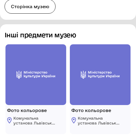
Сторінка музею
Інші предмети музею
Фото кольорове
Фото кольорове
Комунальна
Комунальна
установа Львівської
установа Львівської
обласної ради
обласної ради
"Державний
"Державний