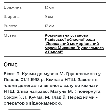
Довжина
13 см
Ширина
9 см
Висота
13 см
Музей
Комунальна установа
Львівської обласної ради
"Державний меморіальний
музей Михайла Грушевського
у Львові"
Опис
Візит Л. Кучми до музею М. Грушевського у
Львові. 01.11.1998 р. Кімната НТШ. Заходять
члени делегації з ввідного залу до кімнати
НТШ. Зліва направо: Магунь М. ( повернута
боком ), Л. Кучма, М. Гладій. Перед ними -
оператор з відеокамерою.