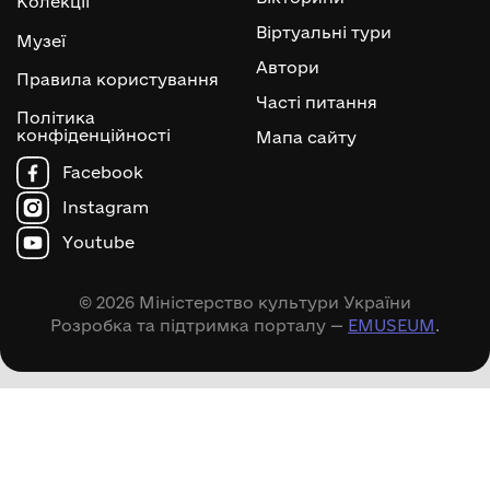
Колекції
Віртуальні тури
Музеї
Автори
Правила користування
Часті питання
Політика
конфіденційності
Мапа сайту
Facebook
Instagram
Youtube
© 2026 Міністерство культури України
Розробка та підтримка порталу —
EMUSEUM
.