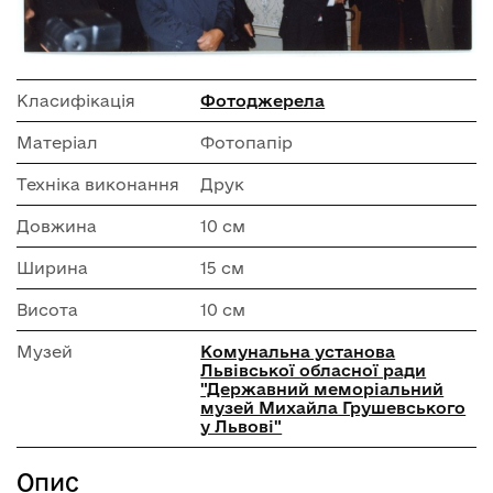
Класифікація
Фотоджерела
Матеріал
Фотопапір
Техніка виконання
Друк
Довжина
10 см
Ширина
15 см
Висота
10 см
Музей
Комунальна установа
Львівської обласної ради
"Державний меморіальний
музей Михайла Грушевського
у Львові"
Опис