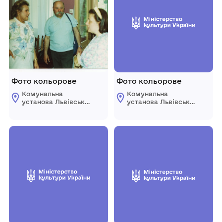
Фото кольорове
Фото кольорове
Комунальна
Комунальна
установа Львівської
установа Львівської
обласної ради
обласної ради
"Державний
"Державний
меморіальний музей
меморіальний музей
Михайла
Михайла
Грушевського у
Грушевського у
Львові"
Львові"