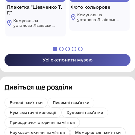
Плакетка "Шевченко Т.
Фото кольорове
Г."
Комунальна
установа Львівської
Комунальна
обласної ради
установа Львівської
"Державний
обласної ради
меморіальний музей
"Державний
Михайла
меморіальний музей
Грушевського у
Михайла
Львові"
Грушевського у
Львові"
Усі експонати музею
Дивіться ще розділи
Речові пам'ятки
Писемні пам'ятки
Нумізматичні колекції
Художні пам'ятки
Природничо-історичні пам'ятки
Науково-технічні пам'ятки
Меморіальні пам'ятки