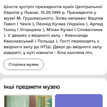
Шоста зустріч президентів країн Центральної
Європи у Львові. 15.05.1999 р. Президенти у
музеї М. Грушевського. Зліва направо: Вацлав
Гавел ( Чехія ), Леонід Кучма (Україна ), Арпад
Гьонц ( Угорщина ), Мілан Кучан ( Словаччина
). У дверях з ввідного залу - Александр
Кваснєвський ( Польща ). Гості переходять з
ввідного залу до НТШ. Двері до ввідного залу
відкриті, у куті кімнати - біла кахляна піч.
Сторінка музею
Інші предмети музею