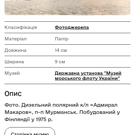
Класифікація
Фотоджерела
Матеріал
Папір
Довжина
14 см
Ширина
9 см
Музей
Державна установа "Музей
морського флоту України"
Опис
Фото. Дизельний полярний к/л «Адмирал
Макаров», п-п Мурманськ. Побудований у
Фінляндії у 1975 р.
Сторінка музею