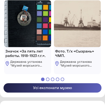
Значок «За пять лет
Фото. Т/х «Сызрань»
работы. 1918-1923 г.г.».
ЧМП.
Державна установа
Державна установа
"Музей морського
"Музей морського
флоту України"
флоту України"
Усі експонати музею