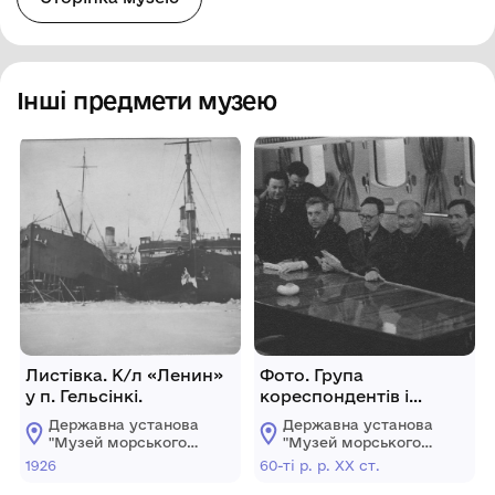
Інші предмети музею
Листівка. К/л «Ленин»
Фото. Група
у п. Гельсінкі.
кореспондентів і
капітан
Державна установа
Державна установа
П.А.Пономарьов
"Музей морського
"Музей морського
сидять біля столу у
флоту України"
флоту України"
1926
60-ті р. р. ХХ ст.
салоні а/х «Ленин».