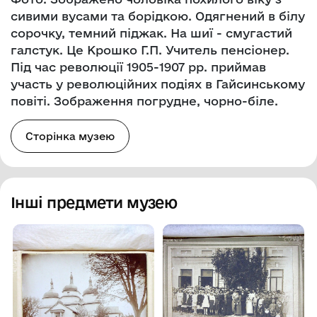
сивими вусами та борідкою. Одягнений в білу
сорочку, темний піджак. На шиї - смугастий
галстук. Це Крошко Г.П. Учитель пенсіонер.
Під час революції 1905-1907 рр. приймав
участь у революційних подіях в Гайсинському
повіті. Зображення погрудне, чорно-біле.
Сторінка музею
Інші предмети музею