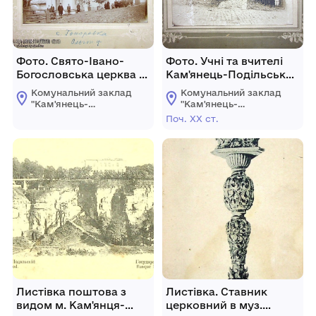
Фото. Свято-Івано-
Фото. Учні та вчителі
Богословська церква с.
Кам'янець-Подільської
Гонорівка
вищої початкової
Комунальний заклад
Комунальний заклад
школи
"Кам'янець-
"Кам'янець-
Подільський
Подільський
Поч. ХХ ст.
державний
державний
історичний музей-
історичний музей-
заповідник"
заповідник"
Листівка поштова з
Листівка. Ставник
видом м. Кам'янця-
церковний в муз.