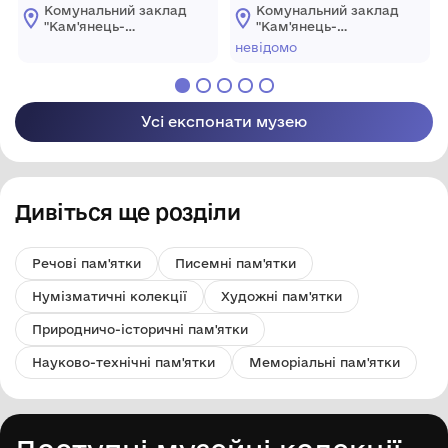
Подільського
Київської Академії
Комунальний заклад
Комунальний заклад
"Кам'янець-
"Кам'янець-
Подільський
Подільський
невідомо
державний
державний
історичний музей-
історичний музей-
заповідник"
заповідник"
Усі експонати музею
Дивіться ще розділи
Речові пам'ятки
Писемні пам'ятки
Нумізматичні колекції
Художні пам'ятки
Природничо-історичні пам'ятки
Науково-технічні пам'ятки
Меморіальні пам'ятки