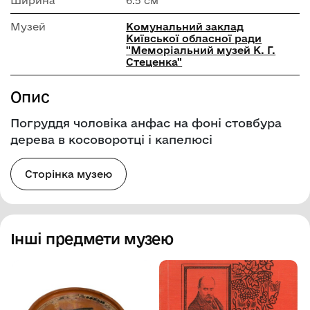
Ширина
6.5 см
Музей
Комунальний заклад
Київської обласної ради
"Меморіальний музей К. Г.
Стеценка"
Опис
Погруддя чоловіка анфас на фоні стовбура
дерева в косоворотці і капелюсі
Сторінка музею
Інші предмети музею