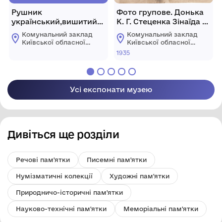
Рушник
Фото групове. Донька
український,вишитий
К. Г. Стеценка Зінаїда з
хрестиком
колегами
Комунальний заклад
Комунальний заклад
Київської обласної
Київської обласної
ради "Меморіальний
ради "Меморіальний
1935
музей К. Г.
музей К. Г.
Стеценка"
Стеценка"
Усі експонати музею
Дивіться ще розділи
Речові пам'ятки
Писемні пам'ятки
Нумізматичні колекції
Художні пам'ятки
Природничо-історичні пам'ятки
Науково-технічні пам'ятки
Меморіальні пам'ятки