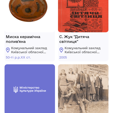
Миска керамічна
С. Жук "Дитяча
полив'яна
світлиця"
Комунальний заклад
Комунальний заклад
Київської обласної
Київської обласної
ради "Меморіальний
ради "Меморіальний
50-ті р.р.ХХ ст.
2005
музей К. Г.
музей К. Г.
Стеценка"
Стеценка"