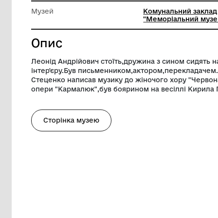
Довжина
18.2 см
Ширина
11.8 см
Музей
Комуналь
"Меморіа
Опис
Леонід Андрійович стоїть,дружина з си
інтер'єру.Був письменником,актором,п
Стеценко написав музику до жіночого х
опери "Кармалюк",був боярином на вес
Сторінка музею