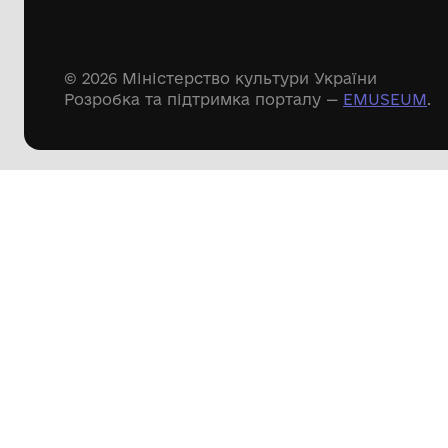
Дивіться ще розді
Речові пам'ятки
Писемні пам'ятки
Меморіальні пам'ятки
Доступні
музейні колекції
Пошук по сайту