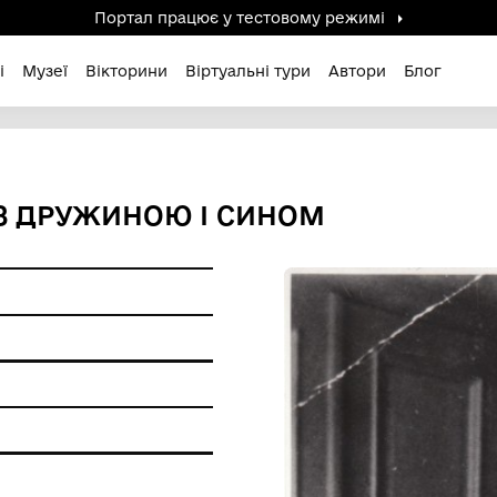
Портал працює у тестов
дені / Зниклі
Музеї
Вікторини
Віртуальні ту
СЬКОГО З ДРУЖИНОЮ І СИН
ерела
ір
друк