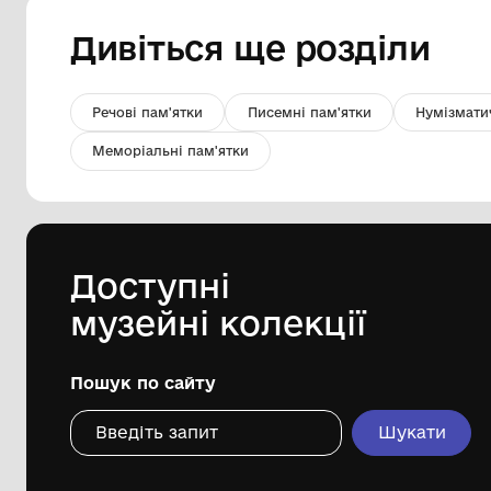
Копія посвідчення Косовського
В.І.
Комунальний заклад Київської
обласної ради "Меморіальний музей
К. Г. Стеценка"
1943