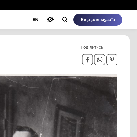
ому режимі
ри
Автори
Блог
EN
ОМ