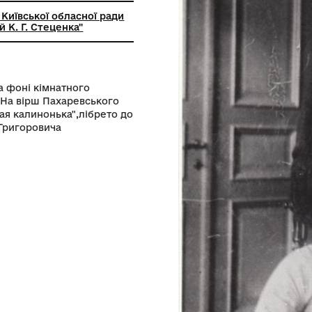
ний заклад Київської обласної ради
льний музей К. Г. Стеценка"
ном сидять на фоні кімнатного
ерекладачем.На вірш Пахаревського
ору "Червоная калинонька",лібрето до
іллі Кирила Григоровича