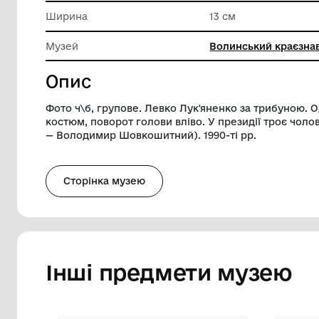
Техніка виконання
Друк
Довжина
18 см
Ширина
13 см
Музей
Волинсь
Опис
Фото ч\б, групове. Левко Лук'яненко за
костюм, поворот голови вліво. У презид
— Володимир Шовкошитний). 1990-ті рр
Сторінка музею