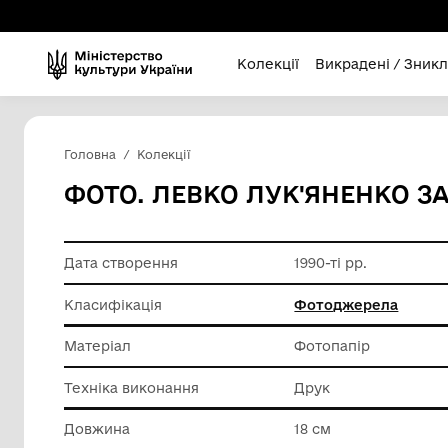
Колекції
Викра
Головна
Колекції
ФОТО. ЛЕВКО ЛУК'ЯН
Дата створення
1990-ті р
Класифікація
Фотодж
Матеріал
Фотопап