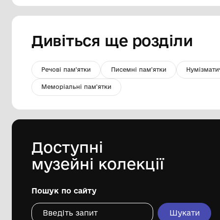
Прикраса ялинкова «Сніжинка»
Волинський краєзнавчий музей
1970-1980-і рр.
Дивіться ще розді