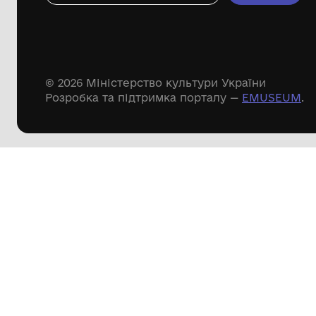
Речові пам'ятки
Писемні пам'ятки
Меморіальні пам'ятки
Доступні
музейні колекції
Пошук по сайту