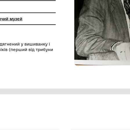
кий краєзнавчий музей
 трибуною. Одягнений у вишиванку і
ії троє чоловіків (перший від трибуни
.