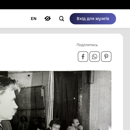
ому режимі
ри
Автори
Блог
EN