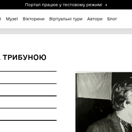
Портал працює у тестов
дені / Зниклі
Музеї
Вікторини
Віртуальні ту
ЕНКО ЗА ТРИБУНОЮ
р.
ерела
ір