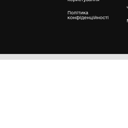
Нумізматичні колекції
Художні пам'ятки
Гол
Кол
Муз
Пра
кор