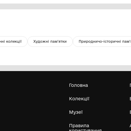
Блюдце з кавового сервізу
Кн
"Карлові Вари"
ре
пе
Волинський краєзнавчий музей
на
ХХ ст.
20
Усі експонати м
ли