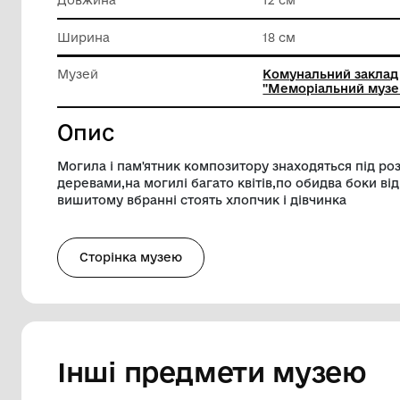
Матеріал
Фотопап
Техніка виконання
Ручний 
Довжина
12 см
Ширина
18 см
Музей
Комуналь
"Меморіа
Опис
Могила і пам'ятник композитору знаход
деревами,на могилі багато квітів,по об
вишитому вбранні стоять хлопчик і дівч