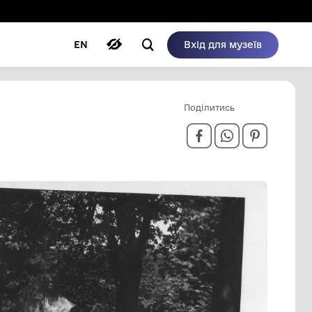
ому режимі
ри
Автори
Блог
EN
ВЕПРИК,1991