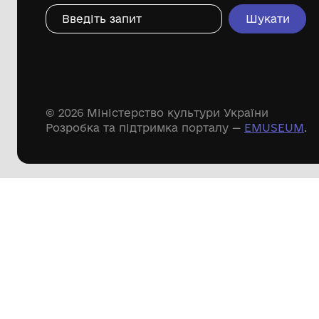
Дивіться ще розді
Речові пам'ятки
Писемні пам'ятки
Меморіальні пам'ятки
Доступні
музейні колекції
Пошук по сайту