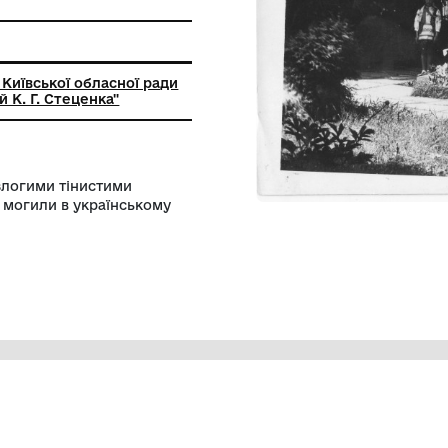
ір
друк
ний заклад Київської обласної ради
льний музей К. Г. Стеценка"
яться під розлогими тінистими
идва боки від могили в українському
инка