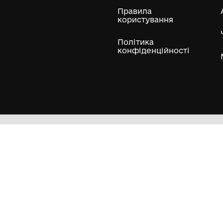
ли
Нумізматичні колекції
Художні пам'ятки
Гол
Кол
Муз