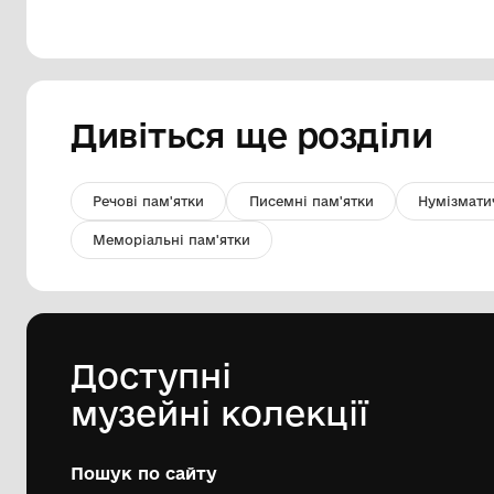
Фото репродукції з картини "К. Г.
Стеценко біля роялю"
Комунальний заклад Київської
обласної ради "Меморіальний музей
К. Г. Стеценка"