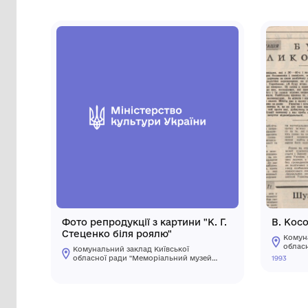
Сторінка музею
Інші предмети му