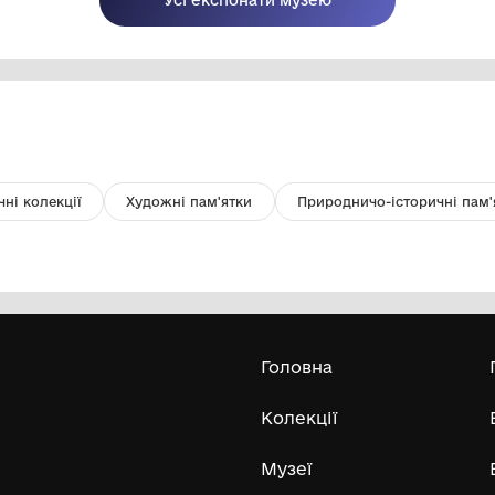
В. Косовський "СВУ у Веприку"
На
Комунальний заклад Київської
обласної ради "Меморіальний музей
К. Г. Стеценка"
1993
Усі експонати м