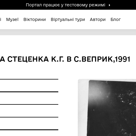
Портал працює у тестов
дені / Зниклі
Музеї
Вікторини
Віртуальні ту
ТОРА СТЕЦЕНКА К.Г. В С.
ерела