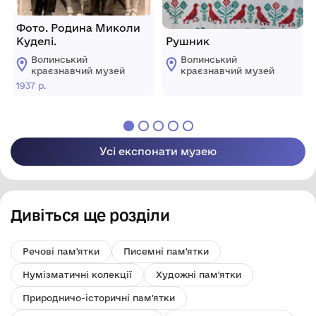
Фото. Родина Миколи
Куделі.
Рушник
Волинський
Волинський
краєзнавчий музей
краєзнавчий музей
1937 р.
Усі експонати музею
Дивіться ще розділи
Речові пам'ятки
Писемні пам'ятки
Нумізматичні колекції
Художні пам'ятки
Природничо-історичні пам'ятки