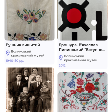
Рушник вишитий
Брошура. В'ячеслав
Липинський "Вступне
Волинський
слово для читачів із
краєзнавчий музей
Волинський
ворожих таборів.
краєзнавчий музей
1940-50 рр.
Листи до братів-
2012
хліборобів"