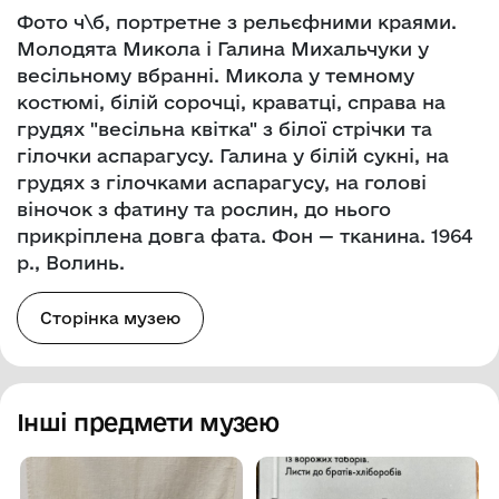
Фото ч\б, портретне з рельєфними краями.
Молодята Микола і Галина Михальчуки у
весільному вбранні. Микола у темному
костюмі, білій сорочці, краватці, справа на
грудях "весільна квітка" з білої стрічки та
гілочки аспарагусу. Галина у білій сукні, на
грудях з гілочками аспарагусу, на голові
віночок з фатину та рослин, до нього
прикріплена довга фата. Фон — тканина. 1964
р., Волинь.
Сторінка музею
Інші предмети музею