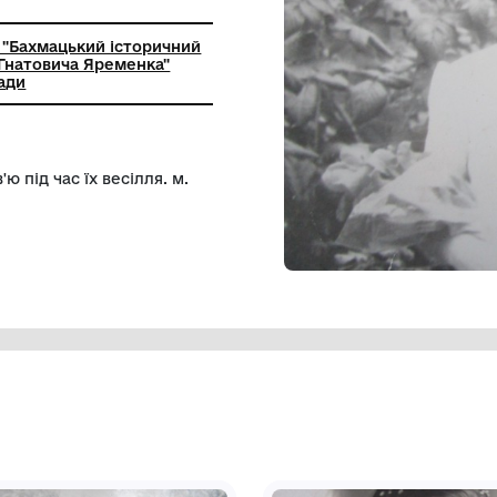
друк
ьний заклад "Бахмацький історичний
мені Миколи Гнатовича Яременка"
ої міської ради
ною Любов'ю під час їх весілля. м.