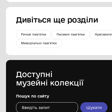
Фото. Будівля пошти.
Комунальний заклад "Бахмацький
історичний музей імені Миколи
Гнатовича Яременка" Бахмацької
міської ради
Дивіться ще розді