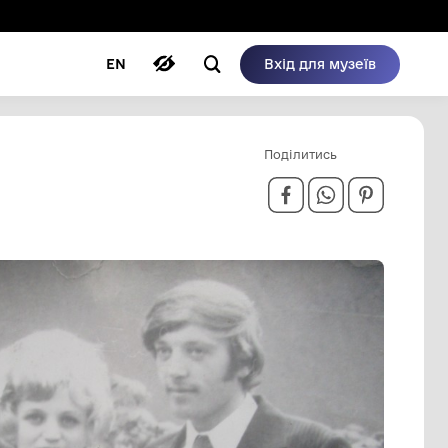
ому режимі
ри
Автори
Блог
EN
ДРУЖИНОЮ