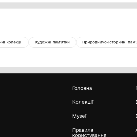
Фото групове. Мешканці села
Ф
Григорівка Бахмацького району.
Ф
Комунальний заклад "Бахмацький
історичний музей імені Миколи
Гнатовича Яременка" Бахмацької
міської ради
Усі експонати м
ли