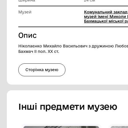
Техніка виконання
Ручний 
Довжина
18 см
Ширина
24 см
Музей
Комунал
музей і
Бахмацьк
Опис
Ніколаєнко Михайло Васильович з дружи
Бахмач ІІ пол. ХХ ст.
Сторінка музею