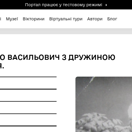
Портал працює у тестов
дені / Зниклі
Музеї
Вікторини
Віртуальні ту
МИХАЙЛО ВАСИЛЬОВИЧ З 
ВЕСІЛЛЯ.
ерела
ір