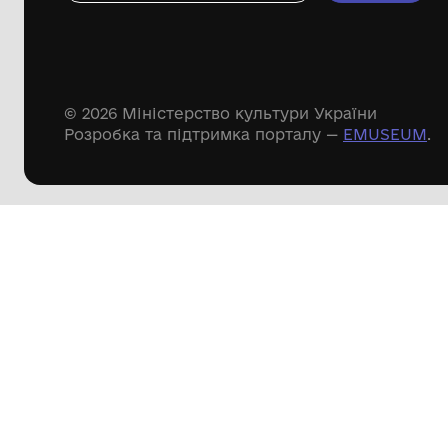
Речові пам'ятки
Писемні пам'ятки
Меморіальні пам'ятки
Доступні
музейні колекції
Пошук по сайту