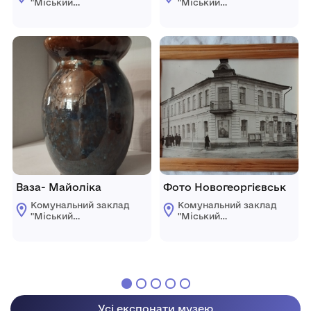
"Міський
"Міський
краєзнавчий музей
краєзнавчий музей
Світловодської
Світловодської
міської ради"
міської ради"
Ваза- Майоліка
Фото Новогеоргієвськ
Комунальний заклад
Комунальний заклад
"Міський
"Міський
краєзнавчий музей
краєзнавчий музей
Світловодської
Світловодської
міської ради"
міської ради"
Усі експонати музею