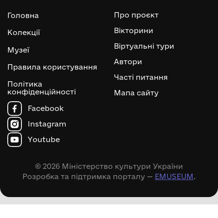
Про проєкт
Головна
Вікторини
Колекції
Віртуальні тури
Музеї
Автори
Правила користування
Часті питання
Політика
конфіденційності
Мапа сайту
Facebook
Instagram
Youtube
© 2026 Міністерство культури України
Розробка та підтримка порталу —
EMUSEUM
.