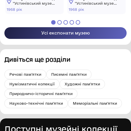
(квітень 1968)
"Устинівський музей
"Устинівський музей
історії" Устинівської
історії" Устинівської
1968 рік
1968 рік
селищної ради
селищної ради
Усі експонати музею
Дивіться ще розділи
Речові пам'ятки
Писемні пам'ятки
Нумізматичні колекції
Художні пам'ятки
Природничо-історичні пам'ятки
Науково-технічні пам'ятки
Меморіальні пам'ятки
Доступні музейні колекції