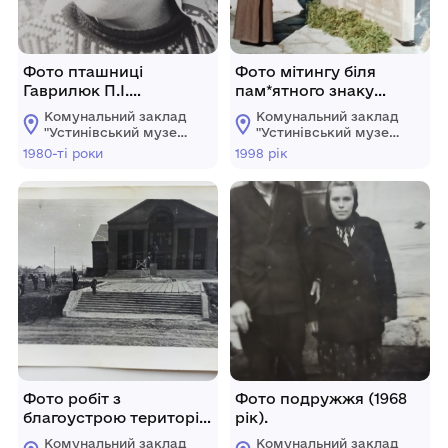
Фото пташниці
Фото мітингу біля
Гаврилюк П.І.
пам*ятного знаку
(Докучаєве).
воїнам-
Комунальний заклад
Комунальний заклад
інтернаціоналістам
"Устинівський музей
"Устинівський музей
(14.02.1998 рік).
історії" Устинівської
історії" Устинівської
1980-ті роки
1998 рік
селищної ради
селищної ради
Фото робіт з
Фото подружжя (1968
благоустрою території
рік).
біля Березівського СБК
Комунальний заклад
Комунальний заклад