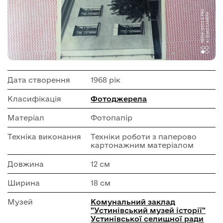
Дата створення
1968 рік
Класифікація
Фотоджерела
Матеріал
Фотопапір
Техніка виконання
Техніки роботи з паперово
картонажним матеріалом
Довжина
12 см
Ширина
18 см
Музей
Комунальний заклад
"Устинівський музей історії"
Устинівської селищної ради