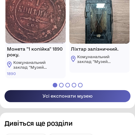
Монета "1 копійка" 1890
Ліхтар залізничний.
року.
Комунанальний
заклад "Музей
Комунанальний
історії міста
заклад "Музей
Козятин"
історії міста
1890
Козятинської міської
Козятин"
ради
Козятинської міської
ради
Усі експонати музею
Дивіться ще розділи