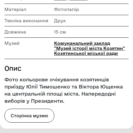
Матеріал
Фотопапір
Техніка виконання
Друк
Довжина
15 см
Музей
Комунанальний заклад
"Музей історії міста Козятин"
Козятинської міської ради
Опис
Фото кольорове очікування козятинців
приїзду Юлії Тимошенко та Віктора Ющенка
на центральній площі міста. Напередодні
виборів у Президенти.
Сторінка музею