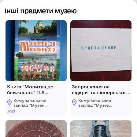
Інші предмети музею
Книга "Молитва до
Запрошення на
ближнього" П.А.
відкриття піонерського
Зарицький
табору "Пролісок"
Комунанальний
Комунанальний
заклад "Музей
заклад "Музей
історії міста
історії міста
2013
Козятин"
Козятин"
Козятинської міської
Козятинської міської
ради
ради