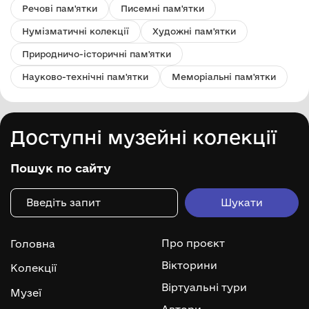
Речові пам'ятки
Писемні пам'ятки
Нумізматичні колекції
Художні пам'ятки
Природничо-історичні пам'ятки
Науково-технічні пам'ятки
Меморіальні пам'ятки
Доступні музейні колекції
Пошук по сайту
Про проєкт
Головна
Вікторини
Колекції
Віртуальні тури
Музеї