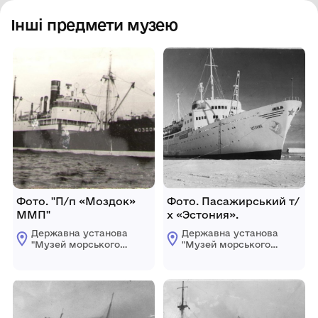
Інші предмети музею
Фото. "П/п «Моздок»
Фото. Пасажирський т/
ММП"
х «Эстония».
Державна установа
Державна установа
"Музей морського
"Музей морського
флоту України"
флоту України"