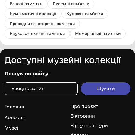
Речові пам'ятки
Писемні пам'ятки
Нумізматичні колекції
Художні пам'ятки
Природничо-історичні пам'ятки
Науково-технічні пам'ятки
Меморіальні пам'ятки
Доступні музейні колекції
Пошук по сайту
Про проєкт
Головна
Вікторини
Колекції
Віртуальні тури
Музеї