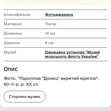
Класифікація
Фотоджерела
Матеріал
Папір
Довжина
14 см
Ширина
9 см
Музей
Державна установа "Музей
морського флоту України"
Опис
Фото. "Пароплав "Донец" вкритий кригою".
60-ті р. р. ХХ ст.
Сторінка музею