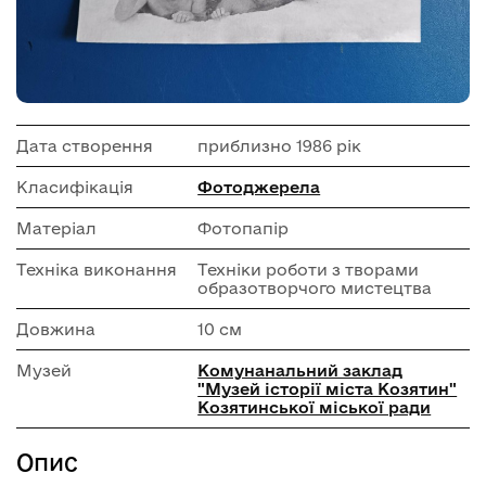
Дата створення
приблизно 1986 рік
Класифікація
Фотоджерела
Матеріал
Фотопапір
Техніка виконання
Техніки роботи з творами
образотворчого мистецтва
Довжина
10 см
Музей
Комунанальний заклад
"Музей історії міста Козятин"
Козятинської міської ради
Опис