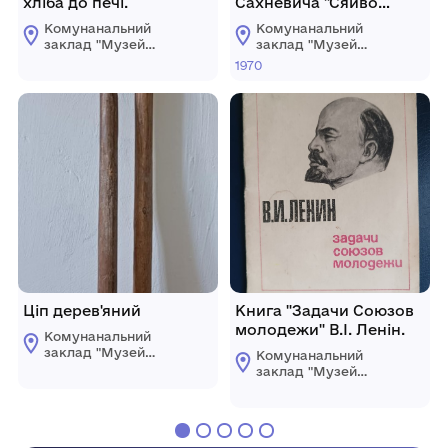
хліба до печі.
Сахневича "Сяйво
золотих зірок"
Комунанальний
Комунанальний
заклад "Музей
заклад "Музей
історії міста
історії міста
1970
Козятин"
Козятин"
Козятинської міської
Козятинської міської
ради
ради
Ціп дерев'яний
Книга "Задачи Союзов
молодежи" В.І. Ленін.
Комунанальний
заклад "Музей
Комунанальний
історії міста
заклад "Музей
Козятин"
історії міста
Козятинської міської
Козятин"
ради
Козятинської міської
ради