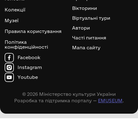
Вікторини
Колекції
Віртуальні тури
Музеї
Автори
Правила користування
Часті питання
Політика
конфіденційності
Мапа сайту
Facebook
Instagram
Youtube
© 2026 Міністерство культури України
Розробка та підтримка порталу —
EMUSEUM
.