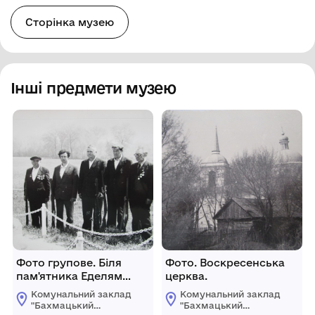
Сторінка музею
Інші предмети музею
Фото групове. Біля
Фото. Воскресенська
пам'ятника Еделям
церква.
після салюту.
Комунальний заклад
Комунальний заклад
"Бахмацький
"Бахмацький