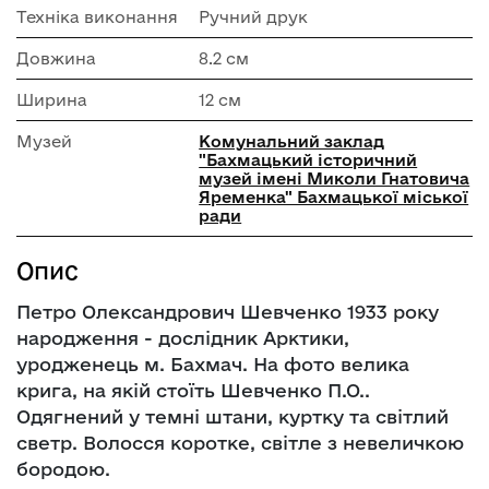
Техніка виконання
Ручний друк
Довжина
8.2 см
Ширина
12 см
Музей
Комунальний заклад
"Бахмацький історичний
музей імені Миколи Гнатовича
Яременка" Бахмацької міської
ради
Опис
Петро Олександрович Шевченко 1933 року
народження - дослідник Арктики,
уродженець м. Бахмач. На фото велика
крига, на якій стоїть Шевченко П.О..
Одягнений у темні штани, куртку та світлий
светр. Волосся коротке, світле з невеличкою
бородою.