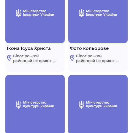
Ікона Ісуса Христа
Фото кольорове
Білогірський
Білогірський
районний історико-
районний історико-
краєзнавчий музей
краєзнавчий музей