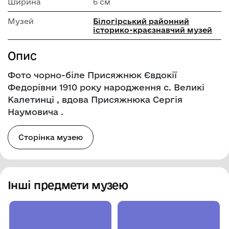
Ширина
6 см
Музей
Білогірський районний
історико-краєзнавчий музей
Опис
Фото чорно-біле Присяжнюк Євдокії
Федорівни 1910 року народження с. Великі
Калетинці , вдова Присяжнюка Сергія
Наумовича .
Сторінка музею
Інші предмети музею