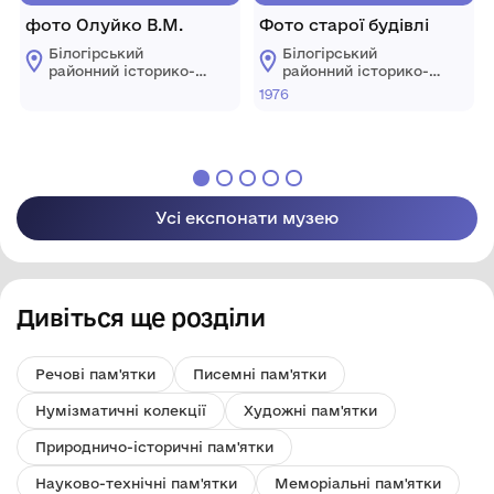
фото Олуйко В.М.
Фото старої будівлі
Білогірський
Білогірський
районний історико-
районний історико-
краєзнавчий музей
краєзнавчий музей
1976
Усі експонати музею
Дивіться ще розділи
Речові пам'ятки
Писемні пам'ятки
Нумізматичні колекції
Художні пам'ятки
Природничо-історичні пам'ятки
Науково-технічні пам'ятки
Меморіальні пам'ятки