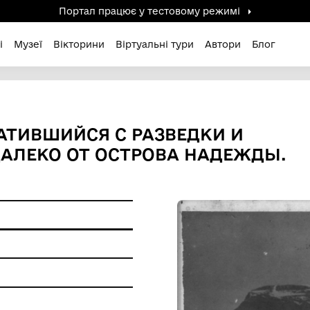
Портал працює у тестов
дені / Зниклі
Музеї
Вікторини
Віртуальні ту
, ВОЗВРАТИВШИЙСЯ С РАЗВ
ЁД НЕДАЛЕКО ОТ ОСТРОВА
ерела