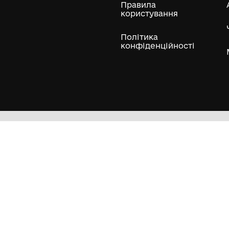
ли
Нумізматичні колекції
Художні пам'ятки
Гол
Кол
Муз