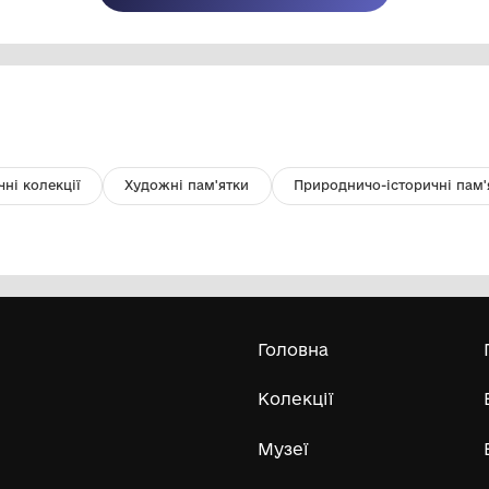
Грошовий знак «100 рублей»
Ф
Ч
Державна установа "Музей морського
флоту України"
1947
Усі експонати м