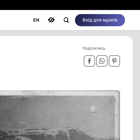
ому режимі
ри
Автори
Блог
EN
ЕДКИ И
 НАДЕЖДЫ.