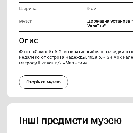
Матеріал
Папір
Довжина
14 см
Ширина
9 см
Музей
Державн
України"
Опис
Фото. «Самолёт У-2, возвратившийся с 
недалеко от острова Надежды. 1928 р.»
матросу ІІ класа л/к «Малыгин».