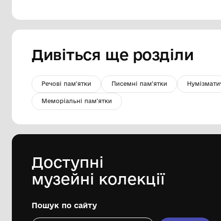
Хронометр № 14146
Державна установа "Музей морського
флоту України"
І пол. ХХ ст.