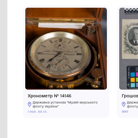
Сторінка музею
Інші предмети му