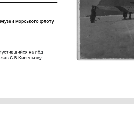
а установа "Музей морського флоту
разведки и опустившийся на лёд
. Знімок належав С.В.Кисельову –