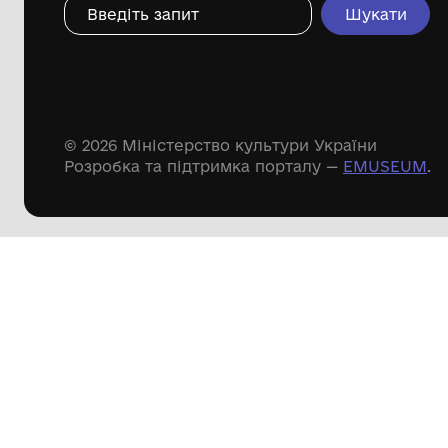
Дивіться ще розді
Речові пам'ятки
Писемні пам'ятки
Меморіальні пам'ятки
Доступні
музейні колекції
Пошук по сайту